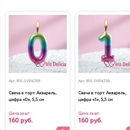
Как купить торт на свадьбу выгодно?
В каталоге представлены разнообразные десерты,
которые украсят любой банкетный зал. Цены
начинаются от 990 рублей. Достаточно подобрать
подходящий торт свадебный, чтобы оперативно
отправить заявку менеджерам. Родственники
молодоженов обязательно оценят красивый торт на
свадьбу, профессионально созданный настоящими
художниками. Наши мастера готовы воплотить
идеальную сладкую сказку прямо сегодня. Успейте
заказать неповторимое праздничное лакомство в один
Арт.
IRIS-SV014709
Арт.
IRIS-SV014708
клик!
Свеча в торт Акварель,
Свеча в торт Акварель,
цифра «0», 5,5 см
цифра «1», 5,5 см
Цена за шт.
Цена за шт.
160 руб.
160 руб.