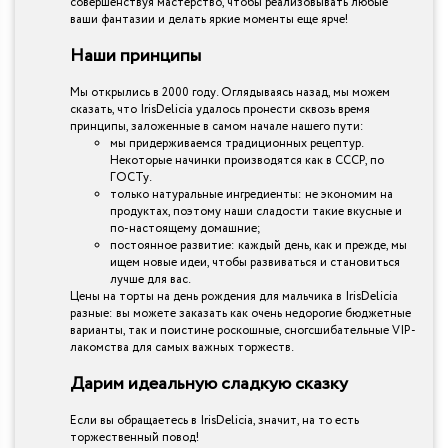
совершенствуя мастерство, чтобы реализовывать любые
ваши фантазии и делать яркие моменты еще ярче!
Наши принципы
Мы открылись в 2000 году. Оглядываясь назад, мы можем
сказать, что IrisDelicia удалось пронести сквозь время
принципы, заложенные в самом начале нашего пути:
мы придерживаемся традиционных рецептур.
Некоторые начинки производятся как в СССР, по
ГОСТу.
только натуральные ингредиенты: не экономим на
продуктах, поэтому наши сладости такие вкусные и
по-настоящему домашние;
постоянное развитие: каждый день, как и прежде, мы
ищем новые идеи, чтобы развиваться и становиться
лучше для вас.
Цены на торты на день рождения для мальчика в IrisDelicia
разные: вы можете заказать как очень недорогие бюджетные
варианты, так и поистине роскошные, сногсшибательные VIP-
лакомства для самых важных торжеств.
Дарим идеальную сладкую сказку
Если вы обращаетесь в IrisDelicia, значит, на то есть
торжественный повод!