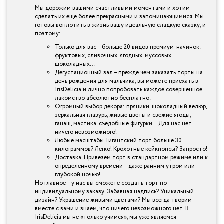
Мы дорожим вашими счастливыми моментами и хотим
сделать их еще более прекрасными и запоминающимися. Мы
готовы воплотить в жизнь вашу идеальную сладкую сказку, и
поэтому:
Только для вас – больше 20 видов премиум-начинок:
фруктовых, сливочных, ягодных, муссовых,
шоколадных…
Дегустационный зал – прежде чем заказать торты на
день рождения для мальчика, вы можете приехать в
IrisDelicia и лично попробовать каждое совершенное
лакомство абсолютно бесплатно.
Огромный выбор декора: пряники, шоколадный велюр,
зеркальная глазурь, живые цветы и свежие ягоды,
ганаш, мастика, съедобные фигурки… Для нас нет
ничего невозможного!
Любые масштабы. Гигантский торт больше 30
килограммов? Легко! Крохотные кейкпопсы? Запросто!
Доставка. Привезем торт в стандартном режиме или к
определенному времени – даже ранним утром или
глубокой ночью!
Но главное – у нас вы сможете создать торт по
индивидуальному заказу. Забавная надпись? Уникальный
дизайн? Украшение живыми цветами? Мы всегда творим
вместе с вами и знаем, что ничего невозможного нет. В
IrisDelicia мы не «только учимся», мы уже являемся