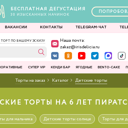
БЕСПЛАТНАЯ ДЕГУСТАЦИЯ
ПОПРОБОВ
30
ИЗЫСКАННЫХ
НАЧИНОК
ВАКАНСИИ
КОНТАКТЫ
TELEGRAM-ЧАТ
TEL
Наша почта:
 ТОРТ ПО ВАШЕМУ ЭСКИЗУ
zakaz@irisdelicia.ru
ПОРАТИВНЫЕ
СУПЕР VIP
КЕНДИ БАР
ЯГОДНЫЕ
BENTO-CAKE
П
Торты на заказ
Каталог
Детские торты
СКИЕ ТОРТЫ НА 6 ЛЕТ ПИРАТ
ты для мальчика
Детские торты солнце
Торты для д