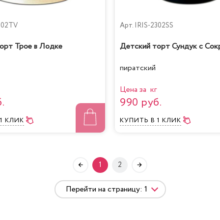
302TV
Арт.
IRIS-2302SS
орт Трое в Лодке
Детский торт Сундук с Сок
пиратский
Цена за кг
.
990 руб.
 1 КЛИК
КУПИТЬ
В 1 КЛИК
1
2