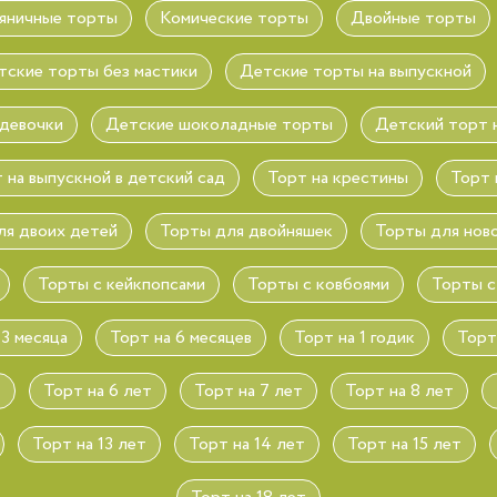
яничные торты
Комические торты
Двойные торты
тские торты без мастики
Детские торты на выпускной
 девочки
Детские шоколадные торты
Детский торт н
 на выпускной в детский сад
Торт на крестины
Торт 
ля двоих детей
Торты для двойняшек
Торты для нов
Торты с кейкпопсами
Торты с ковбоями
Торты с
 3 месяца
Торт на 6 месяцев
Торт на 1 годик
Торт
т
Торт на 6 лет
Торт на 7 лет
Торт на 8 лет
Торт на 13 лет
Торт на 14 лет
Торт на 15 лет