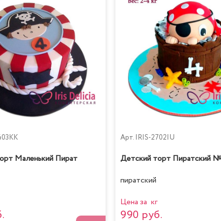
403KK
Арт.
IRIS-2702IU
орт Маленький Пират
Детский торт Пиратский 
пиратский
Цена за кг
.
990 руб.