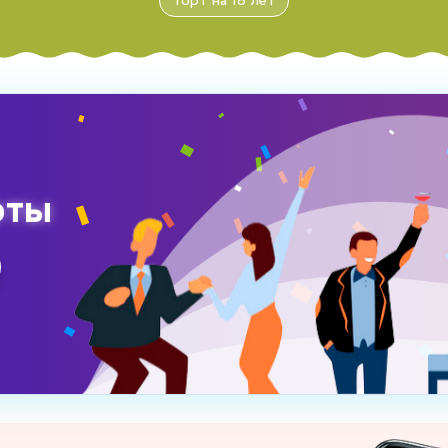
Торт на 18 лет
рты