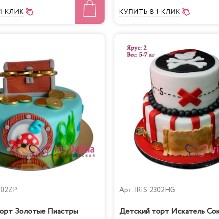
 1 КЛИК
КУПИТЬ
В 1 КЛИК
302ZP
Арт.
IRIS-2302HG
орт Золотые Пиастры
Детский торт Искатель Со