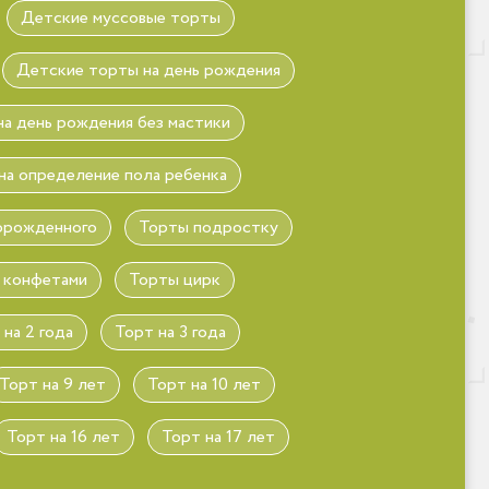
Детские муссовые торты
Детские торты на день рождения
а день рождения без мастики
на определение пола ребенка
орожденного
Торты подростку
 конфетами
Торты цирк
 на 2 года
Торт на 3 года
Торт на 9 лет
Торт на 10 лет
Торт на 16 лет
Торт на 17 лет