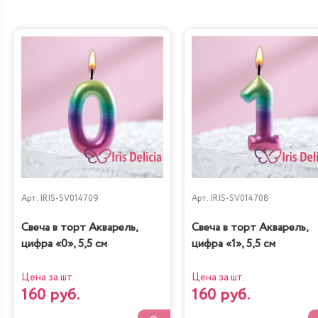
другие изящные детали. Также выпечку могут украшать
фигурки из мастики: куклы Барби, волшебные пони,
принцессы из диснеевских мультфильмов и т. д.
Кондитерские изделия для мальчиков
. В нашей
коллекции представлены детские торты с пиратскими
кораблями, танками, гоночными болидами и т. д.
Особенно стильно смотрятся десерты в стиле
комиксов Marvel, конструктора Lego или легендарных
компьютерных игр. В связи с указанной спецификой в
дизайне продукции чаще всего используются яркие,
насыщенные оттенки.
Арт.
IRIS-SV014709
Арт.
IRIS-SV014708
Форма основы детских тортов
Свеча в торт Акварель,
Свеча в торт Акварель,
Прямоугольная
. Такую выпечку очень легко нарезать
цифра «0», 5,5 см
цифра «1», 5,5 см
на одинаковые порции для большой компании. Чаще
всего ее украшает съедобная бумага с кондитерской
Цена за шт.
Цена за шт.
печатью.
160 руб.
160 руб.
Круглая
. Классическая форма для детского торта,