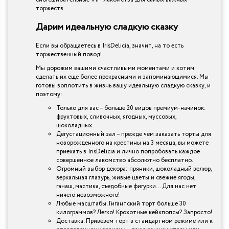
торжеств.
Дарим идеальную сладкую сказку
Если вы обращаетесь в IrisDelicia, значит, на то есть
торжественный повод!
Мы дорожим вашими счастливыми моментами и хотим
сделать их еще более прекрасными и запоминающимися. Мы
готовы воплотить в жизнь вашу идеальную сладкую сказку, и
поэтому:
Только для вас – больше 20 видов премиум-начинок:
фруктовых, сливочных, ягодных, муссовых,
шоколадных…
Дегустационный зал – прежде чем заказать торты для
новорожденного на крестины на 3 месяца, вы можете
приехать в IrisDelicia и лично попробовать каждое
совершенное лакомство абсолютно бесплатно.
Огромный выбор декора: пряники, шоколадный велюр,
зеркальная глазурь, живые цветы и свежие ягоды,
ганаш, мастика, съедобные фигурки… Для нас нет
ничего невозможного!
Любые масштабы. Гигантский торт больше 30
килограммов? Легко! Крохотные кейкпопсы? Запросто!
Доставка. Привезем торт в стандартном режиме или к