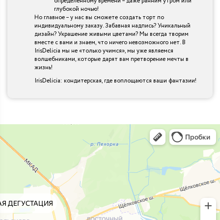
определенному времени – даже ранним утром или
глубокой ночью!
Но главное – у нас вы сможете создать торт по
индивидуальному заказу. Забавная надпись? Уникальный
дизайн? Украшение живыми цветами? Мы всегда творим
вместе с вами и знаем, что ничего невозможного нет. В
IrisDelicia мы не «только учимся», мы уже являемся
волшебниками, которые дарят вам претворение мечты в
жизнь!
IrisDelicia: кондитерская, где воплощаются ваши фантазии!