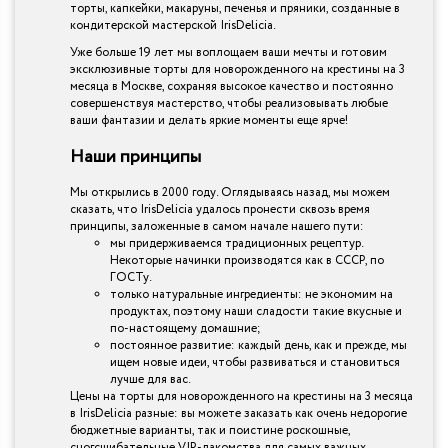
торты, капкейки, макаруны, печенья и пряники, созданные в
кондитерской мастерской IrisDelicia.
Уже больше 19 лет мы воплощаем ваши мечты и готовим
эксклюзивные торты для новорожденного на крестины на 3
месяца в Москве, сохраняя высокое качество и постоянно
совершенствуя мастерство, чтобы реализовывать любые
ваши фантазии и делать яркие моменты еще ярче!
Наши принципы
Мы открылись в 2000 году. Оглядываясь назад, мы можем
сказать, что IrisDelicia удалось пронести сквозь время
принципы, заложенные в самом начале нашего пути:
мы придерживаемся традиционных рецептур.
Некоторые начинки производятся как в СССР, по
ГОСТу.
только натуральные ингредиенты: не экономим на
продуктах, поэтому наши сладости такие вкусные и
по-настоящему домашние;
постоянное развитие: каждый день, как и прежде, мы
ищем новые идеи, чтобы развиваться и становиться
лучше для вас.
Цены на торты для новорожденного на крестины на 3 месяца
в IrisDelicia разные: вы можете заказать как очень недорогие
бюджетные варианты, так и поистине роскошные,
сногсшибательные VIP-лакомства для самых важных