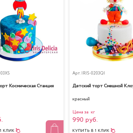
303XS
Арт.
IRIS-0203QI
орт Космическая Станция
Детский торт Смешной Кло
красный
Цена за кг
.
990 руб.
 1 КЛИК
КУПИТЬ
В 1 КЛИК