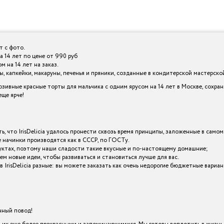
т с фото.
а 14 лет по цене от 990 руб
 на 14 лет на заказ.
 капкейки, макаруны, печенья и пряники, созданные в кондитерской мастерской I
зивные красные торты для мальчика с одним ярусом на 14 лет в Москве, сохра
ще ярче!
ь, что IrisDelicia удалось пронести сквозь время принципы, заложенные в самом
начинки производятся как в СССР, по ГОСТу.
уктах, поэтому наши сладости такие вкусные и по-настоящему домашние;
ем новые идеи, чтобы развиваться и становиться лучше для вас.
 в IrisDelicia разные: вы можете заказать как очень недорогие бюджетные вари
енный повод!