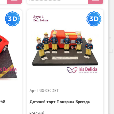
Арт.
IRIS-080DET
948
Детский торт Пожарная Бригада
красный