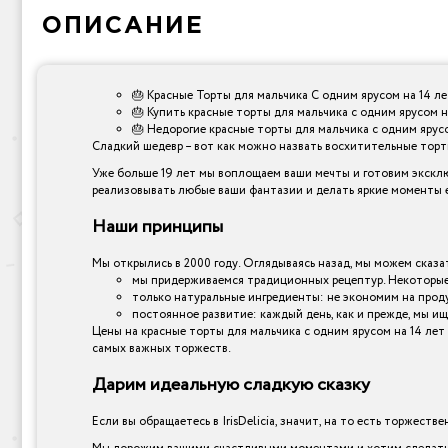
ОПИСАНИЕ
🎂 Красные Торты для мальчика С одним ярусом на 14 ле
🎂 Купить красные торты для мальчика с одним ярусом н
🎂 Недорогие красные торты для мальчика с одним ярусом
Сладкий шедевр – вот как можно назвать восхитительные торты,
Уже больше 19 лет мы воплощаем ваши мечты и готовим эксклю
реализовывать любые ваши фантазии и делать яркие моменты е
Наши принципы
Мы открылись в 2000 году. Оглядываясь назад, мы можем сказат
мы придерживаемся традиционных рецептур. Некоторые 
только натуральные ингредиенты: не экономим на прод
постоянное развитие: каждый день, как и прежде, мы ищ
Цены на красные торты для мальчика с одним ярусом на 14 лет
самых важных торжеств.
Дарим идеальную сладкую сказку
Если вы обращаетесь в IrisDelicia, значит, на то есть торжеств