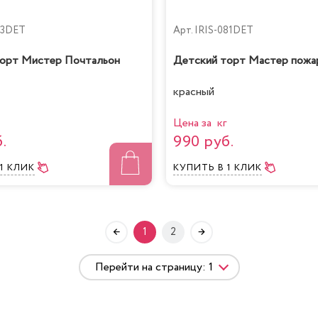
73DET
Арт.
IRIS-081DET
торт Мистер Почтальон
Детский торт Мастер пожа
красный
Цена за кг
.
990 руб.
 1 КЛИК
КУПИТЬ
В 1 КЛИК
1
2