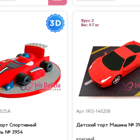
902SA
Арт.
IRIS-140208
орт Спортивный
Детский торт Машина № 3
ль № 3954
красный