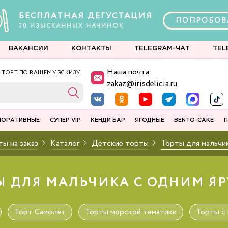
БЕСПЛАТНАЯ ДЕГУСТАЦИЯ
ПОПРОБОВ
30
ИЗЫСКАННЫХ
НАЧИНОК
ВАКАНСИИ
КОНТАКТЫ
TELEGRAM-ЧАТ
TEL
Наша почта:
 ТОРТ ПО ВАШЕМУ ЭСКИЗУ
zakaz@irisdelicia.ru
ПОРАТИВНЫЕ
СУПЕР VIP
КЕНДИ БАР
ЯГОДНЫЕ
BENTO-CAKE
П
ы на заказ
Каталог
Детские торты
Торты для мальчи
Ы ДЛЯ МАЛЬЧИКА С ОДНИМ ЯРУ
Торт Самолет
Торты морской тематики
Торты с 