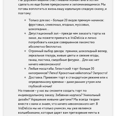
Мы дорожим вашими счастливыми моментами и хотим
сделать их еще более прекрасными и запоминающимися. Мы
готовы воплотить в жизнь вашу идеальную сладкую сказку, и
поэтому:
Только для вас – больше 20 видов премиум-начинок:
фруктовых, сливочных, ягодных, муссовых,
шоколадных…
Дегустационный зал – прежде чем заказать торты на
заказ , вы можете приехать в IrisDelicia и лично
попробовать каждое совершенное лакомство
абсолютно бесплатно.
Огромный выбор декора: пряники, шоколадный велюр,
зеркальная глазурь, живые цветы и свежие ягоды,
ганаш, мастика, съедобные фигурки… Для нас нет
ничего невозможного!
Любые масштабы. Гигантский торт больше 30
килограммов? Легко! Крохотные кейкпопсы? Запросто!
Доставка. Привезем торт в стандартном режиме или к
определенному времени – даже ранним утром или
глубокой ночью!
Но главное – у нас вы сможете создать торт по
индивидуальному заказу. Забавная надпись? Уникальный
дизайн? Украшение живыми цветами? Мы всегда творим
вместе с вами и знаем, что ничего невозможного нет. В
IrisDelicia мы не «только учимся», мы уже являемся
волшебниками, которые дарят вам претворение мечты в