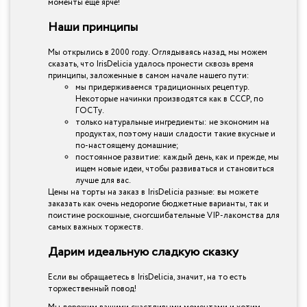
моменты еще ярче!
Наши принципы
Мы открылись в 2000 году. Оглядываясь назад, мы можем
сказать, что IrisDelicia удалось пронести сквозь время
принципы, заложенные в самом начале нашего пути:
мы придерживаемся традиционных рецептур.
Некоторые начинки производятся как в СССР, по
ГОСТу.
только натуральные ингредиенты: не экономим на
продуктах, поэтому наши сладости такие вкусные и
по-настоящему домашние;
постоянное развитие: каждый день, как и прежде, мы
ищем новые идеи, чтобы развиваться и становиться
лучше для вас.
Цены на торты на заказ в IrisDelicia разные: вы можете
заказать как очень недорогие бюджетные варианты, так и
поистине роскошные, сногсшибательные VIP-лакомства для
самых важных торжеств.
Дарим идеальную сладкую сказку
Если вы обращаетесь в IrisDelicia, значит, на то есть
торжественный повод!