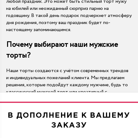
любой праздник. Это может быть стильный торт мужу
на юбилей или неожиданный сюрприз парню на
годовщину. В такой день подарок подчеркнет атмосферу
дня рождения, поэтому ваш праздник будет по-
настоящему запоминающимся.
Почему выбирают наши мужские
торты?
Наши торты создаются с учётом современных трендов
и индивидуальных пожеланий клиента. Мы предлагаем
решения, которые подойдут каждому мужчине, будь то
классический мужской торт или креативный с
тематическим декором. Мы используем исключительно
натуральные ингредиенты и тщательно продумываем
вкус. Многие клиенты возвращаются к нам, чтобы
В ДОПОЛНЕНИЕ К ВАШЕМУ
порадовать мужа или близкого человека качественным
ЗАКАЗУ
десертом. Авторские торты отличаются аккуратной
подачей и гармоничным сочетанием текстур.