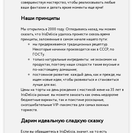
совершенствуя мастерство, чтобы реализовывать любые
ваши фантазии и делать яркие моменты еще ярче!
Наши принципы
Мы открылись в 2000 году. Оглядываясь назад, мы можем
сказать, что IrisDelicia удалось пронести сквозь время
принципы, заложенные в самом начале нашего пути:
мы придерживаемся традиционных рецептур.
Некоторые начинки производятся как в СССР, по
ГОСТу.
только натуральные ингредиенты: не экономим на
продуктах, поэтому наши сладости такие вкусные и
по-настоящему домашние;
постоянное развитие: каждый день, как и прежде, мы
ищем новые идеи, чтобы развиваться и становиться
лучше для вас.
Цены на торты на день рождения с мастикой жене на 35 лет в
IrisDelicia разные: вы можете заказать как очень недорогие
бюджетные варианты, так и поистине роскошные,
сногсшибательные VIP-лакомства для самых важных
торжеств.
Дарим идеальную сладкую сказку
Если вы обращаетесь в IrisDelicia, значит, на то есть