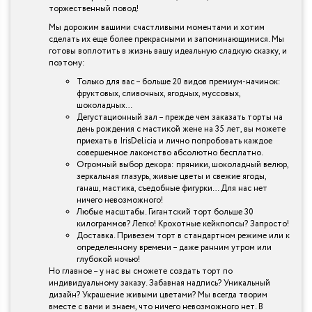
торжественный повод!
Мы дорожим вашими счастливыми моментами и хотим
сделать их еще более прекрасными и запоминающимися. Мы
готовы воплотить в жизнь вашу идеальную сладкую сказку, и
поэтому:
Только для вас – больше 20 видов премиум-начинок:
фруктовых, сливочных, ягодных, муссовых,
шоколадных…
Дегустационный зал – прежде чем заказать торты на
день рождения с мастикой жене на 35 лет, вы можете
приехать в IrisDelicia и лично попробовать каждое
совершенное лакомство абсолютно бесплатно.
Огромный выбор декора: пряники, шоколадный велюр,
зеркальная глазурь, живые цветы и свежие ягоды,
ганаш, мастика, съедобные фигурки… Для нас нет
ничего невозможного!
Любые масштабы. Гигантский торт больше 30
килограммов? Легко! Крохотные кейкпопсы? Запросто!
Доставка. Привезем торт в стандартном режиме или к
определенному времени – даже ранним утром или
глубокой ночью!
Но главное – у нас вы сможете создать торт по
индивидуальному заказу. Забавная надпись? Уникальный
дизайн? Украшение живыми цветами? Мы всегда творим
вместе с вами и знаем, что ничего невозможного нет. В