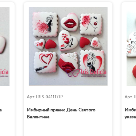
Арт.
IRIS-041117IP
Арт.
I
а
Имбирный пряник День Святого
Имби
Валентина
указа