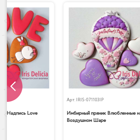
P
Арт.
IRIS-071103IP
ик Надпись Love
Имбирный пряник Влюбленные н
Воздушном Шаре