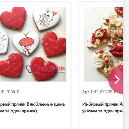
RIS-3109IP
Арт.
IRIS-051128IP
рный пряник Влюбленные (цена
Имбирный пряник Amor
на за один пряник)
указана за один пряник