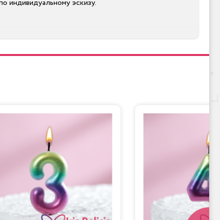
по индивидуальному эскизу.
ких десертов могут обратить внимание на такие
гих фруктов подарит летнее настроение. А необычная
азделе сайта.