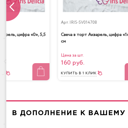
709
Арт.
IRIS-SV014708
варель, цифра «0», 5,5
Свеча в торт Акварель, цифра «1»
см
Цена за шт.
160 руб.
ЛИК
КУПИТЬ
В 1 КЛИК
В ДОПОЛНЕНИЕ К ВАШЕМУ