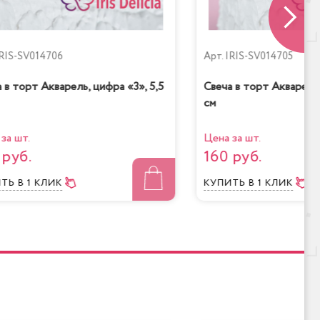
RIS-SV014706
Арт.
IRIS-SV014705
 в торт Акварель, цифра «3», 5,5
Свеча в торт Акварель,
см
за шт.
Цена за шт.
 руб.
160 руб.
ИТЬ
В 1 КЛИК
КУПИТЬ
В 1 КЛИК