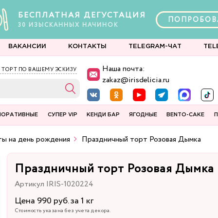
БЕСПЛАТНАЯ ДЕГУСТАЦИЯ
ПОПРОБОВ
30
ИЗЫСКАННЫХ
НАЧИНОК
ВАКАНСИИ
КОНТАКТЫ
TELEGRAM-ЧАТ
TEL
Наша почта:
 ТОРТ ПО ВАШЕМУ ЭСКИЗУ
zakaz@irisdelicia.ru
ПОРАТИВНЫЕ
СУПЕР VIP
КЕНДИ БАР
ЯГОДНЫЕ
BENTO-CAKE
П
ы на день рождения
Праздничный торт Розовая Дымка
Праздничный торт Розовая Дымка
Артикул IRIS-1020224
Цена 990 руб. за 1 кг
Стоимость указана без учета декора.