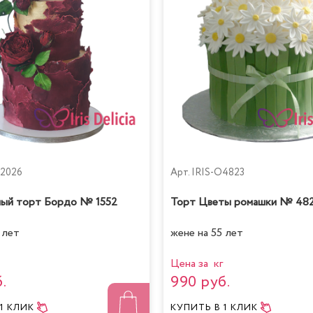
02026
Арт.
IRIS-O4823
ый торт Бордо № 1552
Торт Цветы ромашки № 48
 лет
жене на 55 лет
Цена за кг
.
990 руб.
 1 КЛИК
КУПИТЬ
В 1 КЛИК