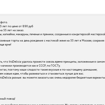
 фото.
5 лет по цене от 890 руб
а 55 лет на заказ.
 капкейки, макаруны, печенья и пряники, созданные в кондитерской мастерской I
зивные торты на день рождения с мастикой жене на 55 лет в Москве, сохраняя
ще ярче!
ь, что IrisDelicia удалось пронести сквозь время принципы, заложенные в самом
начинки производятся как в СССР, по ГОСТу.
уктах, поэтому наши сладости такие вкусные и по-настоящему домашние;
ем новые идеи, чтобы развиваться и становиться лучше для вас.
IrisDelicia разные: вы можете заказать как очень недорогие бюджетные вариант
енный повод!