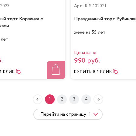
02023
Арт.
IRIS-102021
ый торт Корзинка с
Праздничный торт Рубинов
хами
жене на 55 лет
 лет
Цена за кг
.
990 руб.
 1 КЛИК
КУПИТЬ
В 1 КЛИК
1
2
3
4