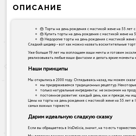
ОПИСАНИЕ
🎂 Торты на день рождения с мастикой жене на 55 лет с
🎂 Купить торты на день рождения с мастикой жене на 5
🎂 Недорогие торты на день рождения с мастикой жене н
Сладкий шедевр – вот как можно назвать восхитительные торты,
Уже больше 19 лет мы воплощаем ваши мечты и готовим эксклю
реализовывать любые ваши фантазии и делать яркие моменты е
Наши принципы
Мы открылись в 2000 году. Оглядываясь назад, мы можем сказат
мы придерживаемся традиционных рецептур. Некоторые 
только натуральные ингредиенты: не экономим на прод
постоянное развитие: каждый день, как и прежде, мы ищ
Цены на торты на день рождения с мастикой жене на 55 лет в 
самых важных торжеств.
Дарим идеальную сладкую сказку
Если вы обращаетесь в IrisDelicia, значит, на то есть торжеств