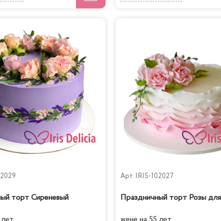
02029
Арт.
IRIS-102027
ый торт Сиреневый
Праздничный торт Розы дл
 лет
жене на 55 лет