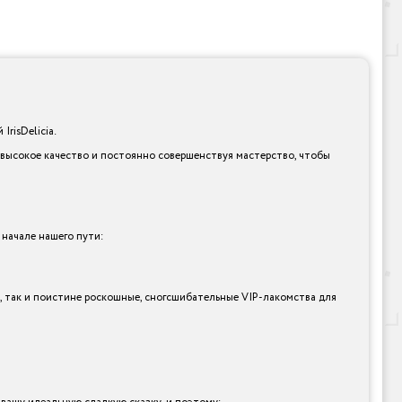
risDelicia.
 высокое качество и постоянно совершенствуя мастерство, чтобы
 начале нашего пути:
ы, так и поистине роскошные, сногсшибательные VIP-лакомства для