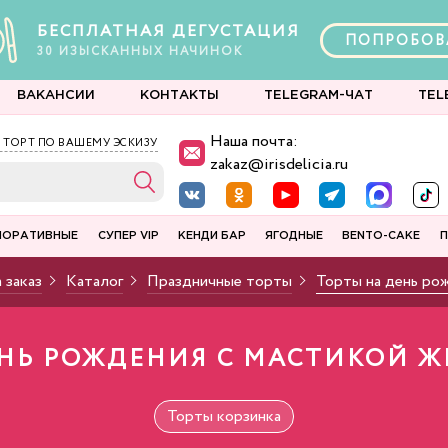
БЕСПЛАТНАЯ ДЕГУСТАЦИЯ
ПОПРОБОВ
30
ИЗЫСКАННЫХ
НАЧИНОК
ВАКАНСИИ
КОНТАКТЫ
TELEGRAM-ЧАТ
TEL
Наша почта:
 ТОРТ ПО ВАШЕМУ ЭСКИЗУ
zakaz@irisdelicia.ru
ПОРАТИВНЫЕ
СУПЕР VIP
КЕНДИ БАР
ЯГОДНЫЕ
BENTO-CAKE
П
 заказ
Каталог
Праздничные торты
Торты на день ро
НЬ РОЖДЕНИЯ С МАСТИКОЙ ЖЕ
Торты корзинка