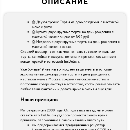
ОПИСАНИЕ
🎂 Двухъярусные Торты на день рождения с мастикой
жене с фото.
🎂 Купить двухъярусные торты на день рождения с
мастикой жене по цене от 890 руб
🎂 Недорогие двухъярусные торты на день рождения с
мастикой жене на заказ.
Сладкий шедевр – вот как можно назвать восхитительные
торты, капкейки, макаруны, печенья и пряники, созданные в
кондитерской мастерской IrisDelicia.
Уже больше 19 лет мы воплощаем ваши мечты и готовим
эксклюзивные двухъярусные торты на день рождения с
мастикой жене в Москве, сохраняя высокое качество и
постоянно совершенствуя мастерство, чтобы реализовывать
любые ваши фантазии и делать яркие моменты еще ярче!
Наши принципы
Мы открылись в 2000 году. Оглядываясь назад, мы можем
сказать, что IrisDelicia удалось пронести сквозь время
принципы, заложенные в самом начале нашего пути:
мы придерживаемся традиционных рецептур.