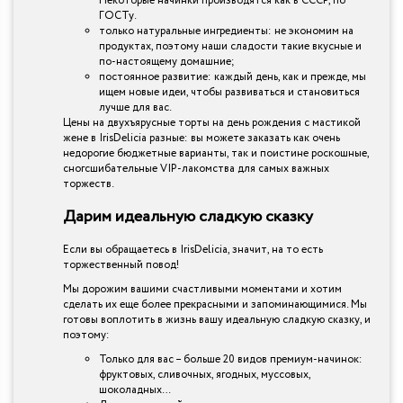
Некоторые начинки производятся как в СССР, по
ГОСТу.
только натуральные ингредиенты: не экономим на
продуктах, поэтому наши сладости такие вкусные и
по-настоящему домашние;
постоянное развитие: каждый день, как и прежде, мы
ищем новые идеи, чтобы развиваться и становиться
лучше для вас.
Цены на двухъярусные торты на день рождения с мастикой
жене в IrisDelicia разные: вы можете заказать как очень
недорогие бюджетные варианты, так и поистине роскошные,
сногсшибательные VIP-лакомства для самых важных
торжеств.
Дарим идеальную сладкую сказку
Если вы обращаетесь в IrisDelicia, значит, на то есть
торжественный повод!
Мы дорожим вашими счастливыми моментами и хотим
сделать их еще более прекрасными и запоминающимися. Мы
готовы воплотить в жизнь вашу идеальную сладкую сказку, и
поэтому:
Только для вас – больше 20 видов премиум-начинок:
фруктовых, сливочных, ягодных, муссовых,
шоколадных…