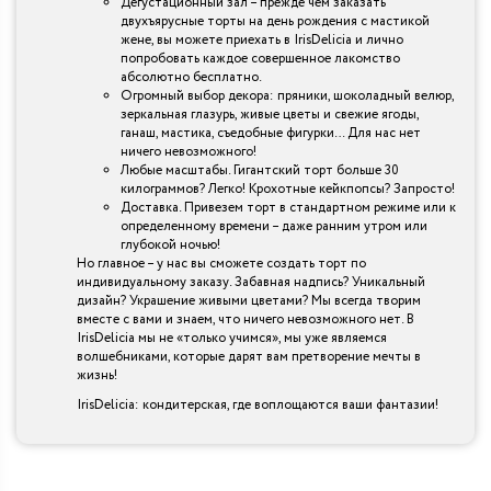
Дегустационный зал – прежде чем заказать
двухъярусные торты на день рождения с мастикой
жене, вы можете приехать в IrisDelicia и лично
попробовать каждое совершенное лакомство
абсолютно бесплатно.
Огромный выбор декора: пряники, шоколадный велюр,
зеркальная глазурь, живые цветы и свежие ягоды,
ганаш, мастика, съедобные фигурки… Для нас нет
ничего невозможного!
Любые масштабы. Гигантский торт больше 30
килограммов? Легко! Крохотные кейкпопсы? Запросто!
Доставка. Привезем торт в стандартном режиме или к
определенному времени – даже ранним утром или
глубокой ночью!
Но главное – у нас вы сможете создать торт по
индивидуальному заказу. Забавная надпись? Уникальный
дизайн? Украшение живыми цветами? Мы всегда творим
вместе с вами и знаем, что ничего невозможного нет. В
IrisDelicia мы не «только учимся», мы уже являемся
волшебниками, которые дарят вам претворение мечты в
жизнь!
IrisDelicia: кондитерская, где воплощаются ваши фантазии!