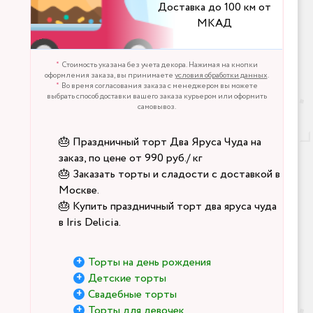
Доставка до 100 км от
МКАД
Стоимость указана без учета декора. Нажимая на кнопки
оформления заказа, вы принимаете
условия обработки данных
.
Во время согласования заказа с менеджером вы можете
выбрать способ доставки вашего заказа курьером или оформить
самовывоз.
🎂 Праздничный торт Два Яруса Чуда на
заказ, по цене от 990 руб./ кг
🎂 Заказать торты и сладости с доставкой в
Москве.
🎂 Купить праздничный торт два яруса чуда
в Iris Delicia.
Торты на день рождения
Детские торты
Свадебные торты
Торты для девочек