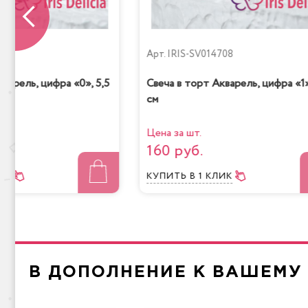
709
Арт.
IRIS-SV014708
варель, цифра «0», 5,5
Свеча в торт Акварель, цифра «1»
см
Цена за шт.
160 руб.
ЛИК
КУПИТЬ
В 1 КЛИК
В ДОПОЛНЕНИЕ К ВАШЕМУ