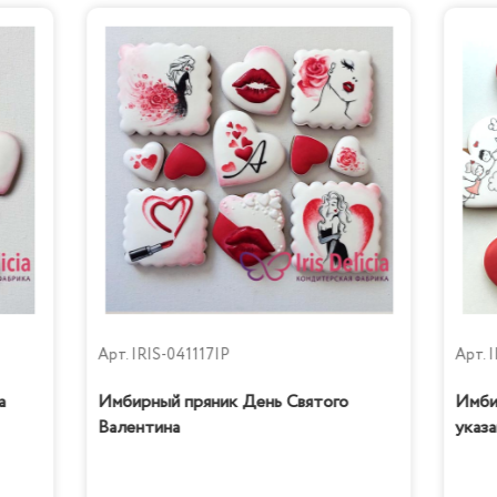
Арт.
IRIS-041117IP
Арт.
I
а
Имбирный пряник День Святого
Имби
Валентина
указа