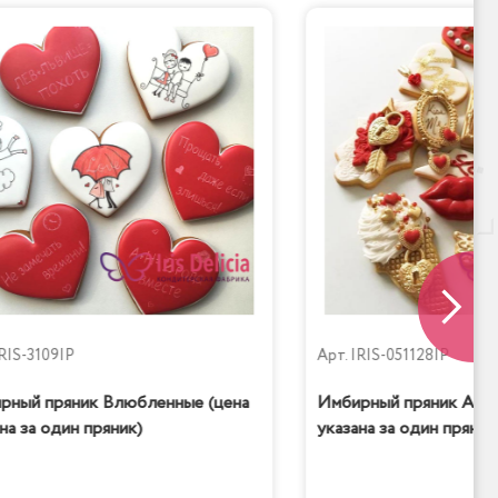
RIS-3109IP
Арт.
IRIS-051128IP
рный пряник Влюбленные (цена
Имбирный пряник Amor
на за один пряник)
указана за один пряник