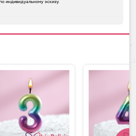
по индивидуальному эскизу.
ких десертов могут обратить внимание на такие
гих фруктов подарит летнее настроение. А необычная
азделе сайта.
иколепный десерт, который займет центральное место
н точно к нужной дате. Цена указана за 1 кг (990
афии или эскизу. Мы используем только свежие