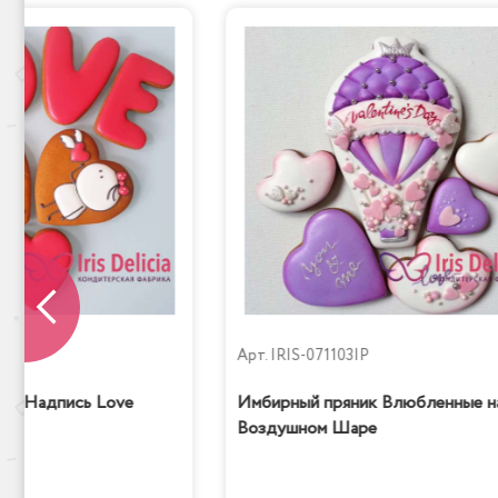
P
Арт.
IRIS-071103IP
ик Надпись Love
Имбирный пряник Влюбленные н
Воздушном Шаре