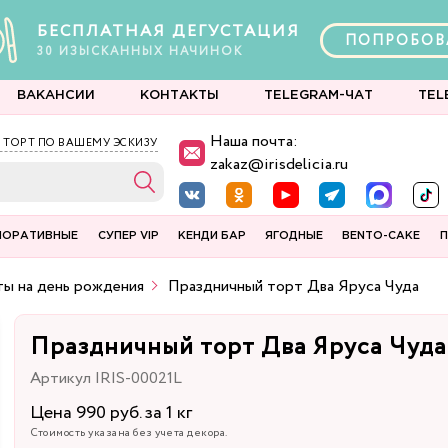
БЕСПЛАТНАЯ ДЕГУСТАЦИЯ
ПОПРОБОВ
30
ИЗЫСКАННЫХ
НАЧИНОК
ВАКАНСИИ
КОНТАКТЫ
TELEGRAM-ЧАТ
TEL
Наша почта:
 ТОРТ ПО ВАШЕМУ ЭСКИЗУ
zakaz@irisdelicia.ru
ПОРАТИВНЫЕ
СУПЕР VIP
КЕНДИ БАР
ЯГОДНЫЕ
BENTO-CAKE
П
ы на день рождения
Праздничный торт Два Яруса Чуда
Праздничный торт Два Яруса Чуда
Артикул IRIS-00021L
Цена 990 руб. за 1 кг
Стоимость указана без учета декора.