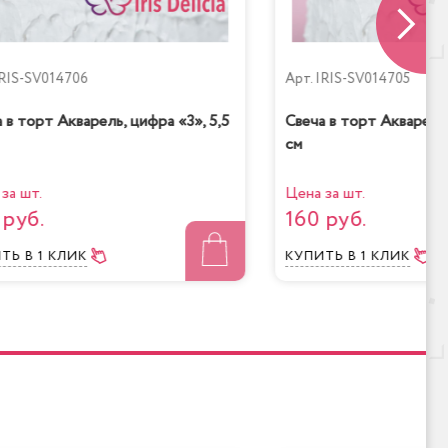
RIS-SV014706
Арт.
IRIS-SV014705
 в торт Акварель, цифра «3», 5,5
Свеча в торт Акварель,
см
за шт.
Цена за шт.
 руб.
160 руб.
ИТЬ
В 1 КЛИК
КУПИТЬ
В 1 КЛИК