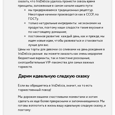
сказать, что IrisDelicia удалось пронести сквозь время
принципы, заложенные в самом начале нашего пути:
мы придерживаемся традиционных рецептур.
Некоторые начинки производятся как в СССР, по
ГОСТу.
только натуральные ингредиенты: не экономим на
продуктах, поэтому наши сладости такие вкусные и
по-настоящему домашние;
постоянное развитие: каждый день, как и прежде, мы
ищем новые идеи, чтобы развиваться и становиться
лучше для вас.
Цены на торты для девочки со сливками на день рождения в
IrisDelicia разные: вы можете заказать как очень недорогие
бюджетные варианты, так и поистине роскошные,
сногсшибательные VIP-лакомства для самых важных
торжеств.
Дарим идеальную сладкую сказку
Если вы обращаетесь в IrisDelicia, значит, на то есть
торжественный повод!
Мы дорожим вашими счастливыми моментами и хотим
сделать их еще более прекрасными и запоминающимися. Мы
готовы воплотить в жизнь вашу идеальную сладкую сказку, и
поэтому: