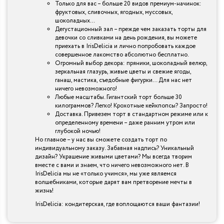
Только для вас – больше 20 видов премиум-начинок:
фруктовых, сливочных, ягодных, муссовых,
шоколадных…
Дегустационный зал – прежде чем заказать торты для
девочки со сливками на день рождения, вы можете
приехать в IrisDelicia и лично попробовать каждое
совершенное лакомство абсолютно бесплатно.
Огромный выбор декора: пряники, шоколадный велюр,
зеркальная глазурь, живые цветы и свежие ягоды,
ганаш, мастика, съедобные фигурки… Для нас нет
ничего невозможного!
Любые масштабы. Гигантский торт больше 30
килограммов? Легко! Крохотные кейкпопсы? Запросто!
Доставка. Привезем торт в стандартном режиме или к
определенному времени – даже ранним утром или
глубокой ночью!
Но главное – у нас вы сможете создать торт по
индивидуальному заказу. Забавная надпись? Уникальный
дизайн? Украшение живыми цветами? Мы всегда творим
вместе с вами и знаем, что ничего невозможного нет. В
IrisDelicia мы не «только учимся», мы уже являемся
волшебниками, которые дарят вам претворение мечты в
жизнь!
IrisDelicia: кондитерская, где воплощаются ваши фантазии!