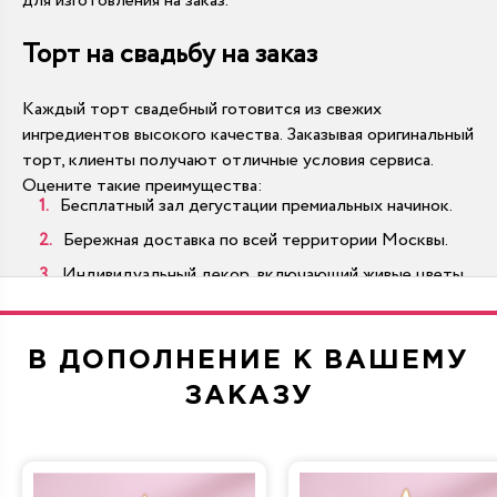
для изготовления на заказ.
Торт на свадьбу на заказ
Каждый торт свадебный готовится из свежих
ингредиентов высокого качества. Заказывая оригинальный
торт, клиенты получают отличные условия сервиса.
Оцените такие преимущества:
Бесплатный зал дегустации премиальных начинок.
Бережная доставка по всей территории Москвы.
Индивидуальный декор, включающий живые цветы.
Масштабы от миниатюрных десертов до тяжелых
гигантов.
В ДОПОЛНЕНИЕ К ВАШЕМУ
Многоярусные варианты производятся по традиционным
стандартам на современном оборудовании.
ЗАКАЗУ
Как купить торт на свадьбу выгодно?