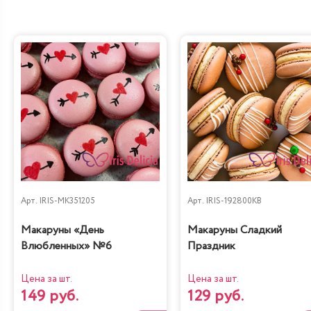
Арт.
IRIS-MK351205
Арт.
IRIS-192800KB
Макаруны «День
Макаруны Сладкий
Влюбленных» №6
Праздник
Цена за шт.
Цена за шт.
149 руб.
129 руб.