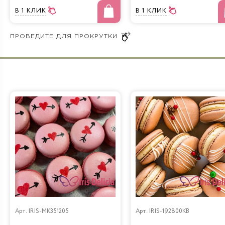
В 1 КЛИК
В 1 КЛИК
Бабл Гам
Арт.
IRIS-MK351205
Арт.
IRIS-192800KB