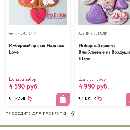
Черничный
Рафаэлло
низкокалорийный
Арт.
IRIS-81154IP
Арт.
IRIS-071103IP
Имбирный пряник Надпись
Имбирный пряник
Love
Влюбленные на Воздуш
Шаре
Молочная девочка с
Радужная
персиками
Цена за набор
Цена за набор
4 590 руб.
4 990 руб.
В 1 КЛИК
В 1 КЛИК
Йогуртовый с
Банановый рай
вишней