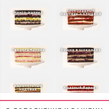
Шоколадный
Манго-малина
медовик с клюквой
Творог&Малина
Вишня в шоколаде
Карамельный
Красный бархат
медовик