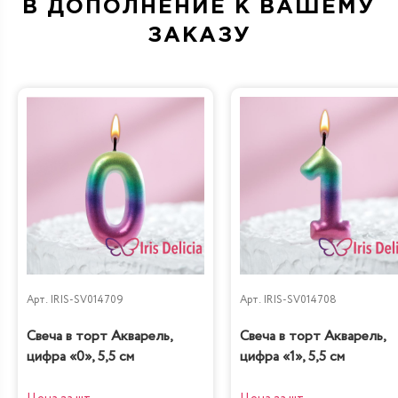
В ДОПОЛНЕНИЕ К ВАШЕМУ
ЗАКАЗУ
Дубайский шоколад
Санчо Панчо
Груша-кофе-
Наполеон
шоколад
Классический
Арт.
IRIS-SV014709
Арт.
IRIS-SV014708
Диетическая с
Свеча в торт Акварель,
Свеча в торт Акварель,
Карамель&Шоколад
вишней
цифра «0», 5,5 см
цифра «1», 5,5 см