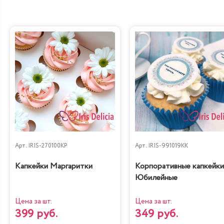
Лимонно-Маковый
Чизкейк
Кейк
Жареный шоколад-
Королевское безе
маракуйя
Арт.
IRIS-270100KP
Арт.
IRIS-991019KK
Капкейки Маргаритки
Корпоративные капкейки
Юбилейные
Цена за шт.
Цена за шт.
399 руб.
349 руб.
Сказка
Тирамису