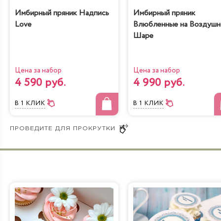
Имбирный пряник Надпись
Имбирный пряник
Love
Влюбленные на Воздуш
Шаре
Молочная девочка с
Радужная
персиками
Цена за набор
Цена за набор
4 590 руб.
4 990 руб.
В 1 КЛИК
В 1 КЛИК
Йогуртовый с
Банановый рай
вишней
Лимонно-Маковый
Чизкейк
Кейк