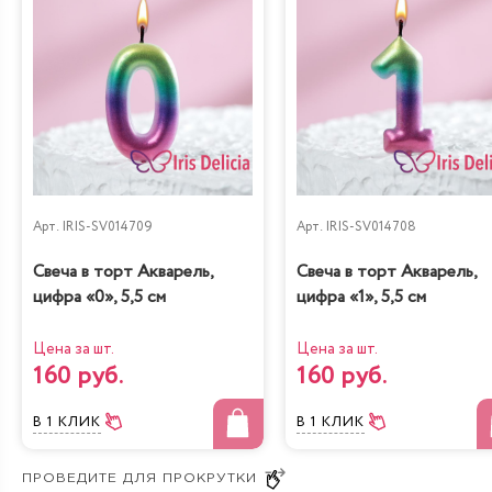
Груша-кофе-
Наполеон
шоколад
Классический
Арт.
IRIS-SV014709
Арт.
IRIS-SV014708
Диетическая с
Свеча в торт Акварель,
Свеча в торт Акварель,
Карамель&Шоколад
вишней
цифра «0», 5,5 см
цифра «1», 5,5 см
Цена за шт.
Цена за шт.
160 руб.
160 руб.
В 1 КЛИК
В 1 КЛИК
Крем и мед
Три шоколада