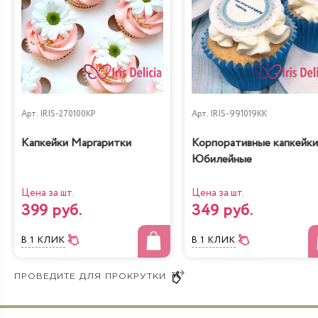
Жареный шоколад-
Королевское безе
маракуйя
Арт.
IRIS-270100KP
Арт.
IRIS-991019KK
Капкейки Маргаритки
Корпоративные капкейки
Юбилейные
Цена за шт.
Цена за шт.
399 руб.
349 руб.
Сказка
Тирамису
В 1 КЛИК
В 1 КЛИК
Бабл Гам