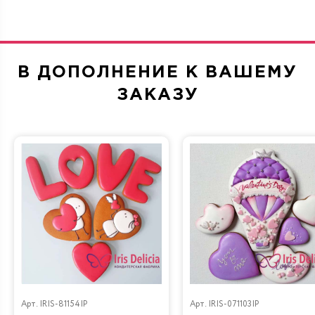
В ДОПОЛНЕНИЕ К ВАШЕМУ
Морковная
Сливочно-фруктовая
ЗАКАЗУ
Прага
Фисташка-Малина
Черничный
Рафаэлло
низкокалорийный
Арт.
IRIS-81154IP
Арт.
IRIS-071103IP