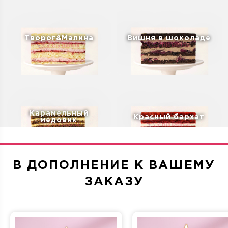
Творог&Малина
Вишня в шоколаде
Карамельный
Красный бархат
медовик
В ДОПОЛНЕНИЕ К ВАШЕМУ
ЗАКАЗУ
Дубайский шоколад
Санчо Панчо