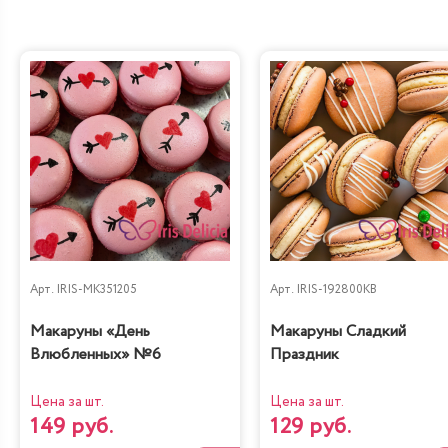
Арт.
IRIS-MK351205
Арт.
IRIS-192800KB
Макаруны «День
Макаруны Сладкий
Влюбленных» №6
Праздник
Цена за шт.
Цена за шт.
149 руб.
129 руб.