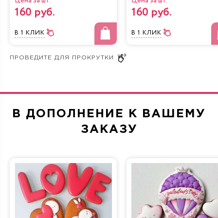
Цена за шт.
Цена за шт.
Телеграм — @irisdelicia3163;
160 руб.
160 руб.
Номер телефона — 7 (495) 636 2932;
Почта —
zakaz@irisdelicia.ru
.
В 1 КЛИК
В 1 КЛИК
Чтобы заказать торт на 23 февраля, узнать виды
бисквитов или, например, уточнить цены, свяжитесь с
менеджерами «Iris Delicia». Консультации даются
бесплатно.
В ДОПОЛНЕНИЕ К ВАШЕМУ
ЗАКАЗУ