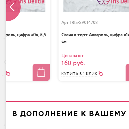
709
Арт.
IRIS-SV014708
варель, цифра «0», 5,5
Свеча в торт Акварель, цифра «1»
см
Мол
Радужная
Цена за шт.
160 руб.
ЛИК
КУПИТЬ
В 1 КЛИК
Чизкейк
Лимо
В ДОПОЛНЕНИЕ К ВАШЕМУ