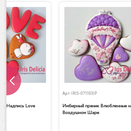
Сказка
P
Арт.
IRIS-071103IP
ик Надпись Love
Имбирный пряник Влюбленные н
Воздушном Шаре