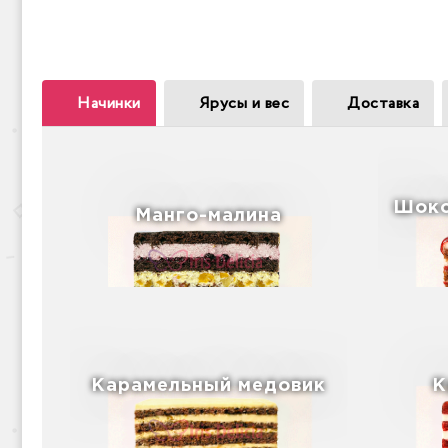
Начинки
Ярусы и вес
Доставка
Шоко
Манго-малина
Карамельный медовик
К