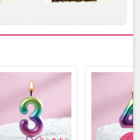
ишней
Карамель&Шоколад
Сливочно-фруктовая
Черничный