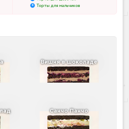
Торты для мальчиков
а
Вишня в шоколаде
лад
Санчо Панчо