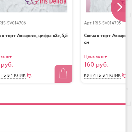
низкокалорийный
RIS-SV014706
Арт.
IRIS-SV014705
 в торт Акварель, цифра «3», 5,5
Свеча в торт Акварель,
см
шней
Банановый рай
за шт.
Цена за шт.
 руб.
160 руб.
ИТЬ
В 1 КЛИК
КУПИТЬ
В 1 КЛИК
ад-
Королевское безе