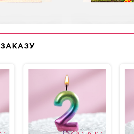
леон Классический
Диетическая с в
 ЗАКАЗУ
Три шоколада
Морковная
сташка-Малина
Рафаэлло