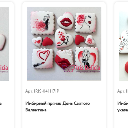
Тирамису
Бабл Гам
Арт.
IRIS-041117IP
Арт.
I
а
Имбирный пряник День Святого
Имби
Валентина
указа