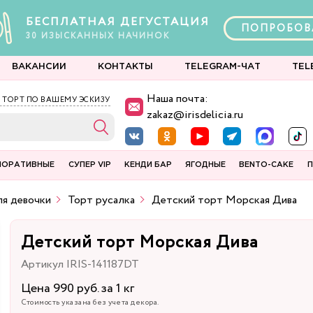
БЕСПЛАТНАЯ ДЕГУСТАЦИЯ
ПОПРОБОВ
30
ИЗЫСКАННЫХ
НАЧИНОК
ВАКАНСИИ
КОНТАКТЫ
TELEGRAM-ЧАТ
TEL
Наша почта:
 ТОРТ ПО ВАШЕМУ ЭСКИЗУ
zakaz@irisdelicia.ru
ПОРАТИВНЫЕ
СУПЕР VIP
КЕНДИ БАР
ЯГОДНЫЕ
BENTO-CAKE
П
я девочки
Торт русалка
Детский торт Морская Дива
Детский торт Морская Дива
Артикул IRIS-141187DT
Цена 990 руб. за 1 кг
Стоимость указана без учета декора.