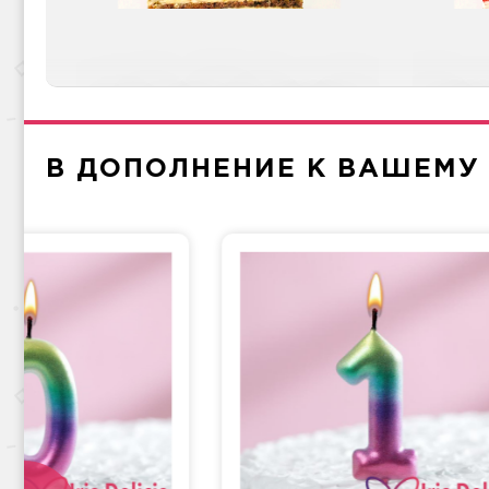
Груша-кофе-шоколад
Напо
В ДОПОЛНЕНИЕ К ВАШЕМУ
Крем и мед
Прага
Фи