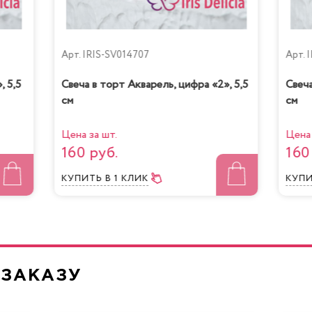
Арт.
IRIS-SV014707
Арт.
I
, 5,5
Свеча в торт Акварель, цифра «2», 5,5
Свеча
см
см
очная девочка с
Йогуртовый с ви
персиками
Цена за шт.
Цена 
160 руб.
160
КУПИТЬ
В 1 КЛИК
КУП
Жареный шокол
нно-Маковый Кейк
маракуйя
 ЗАКАЗУ