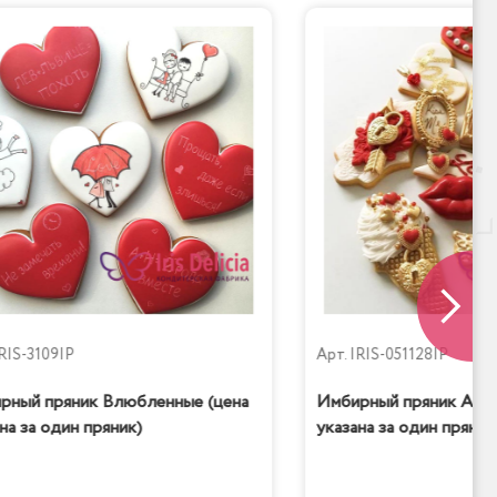
RIS-3109IP
Арт.
IRIS-051128IP
рный пряник Влюбленные (цена
Имбирный пряник Amor
на за один пряник)
указана за один пряник