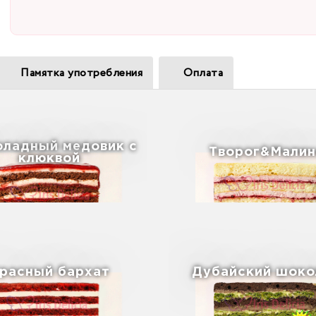
Памятка употребления
Оплата
ладный медовик с
Творог&Малин
клюквой
расный бархат
Дубайский шоко