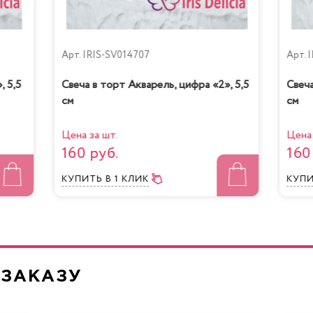
Арт.
IRIS-SV014707
Арт.
I
, 5,5
Свеча в торт Акварель, цифра «2», 5,5
Свеча
см
см
очная девочка с
Йогуртовый с ви
персиками
Цена за шт.
Цена 
160 руб.
160
КУПИТЬ
В 1 КЛИК
КУП
Жареный шокол
нно-Маковый Кейк
маракуйя
 ЗАКАЗУ