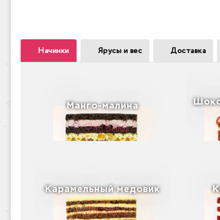
Начинки
Ярусы и вес
Доставка
Шоко
Манго-малина
Карамельный медовик
К