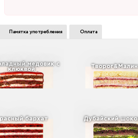
Памятка употребления
Оплата
ладный медовик с
Творог&Малин
клюквой
расный бархат
Дубайский шоко