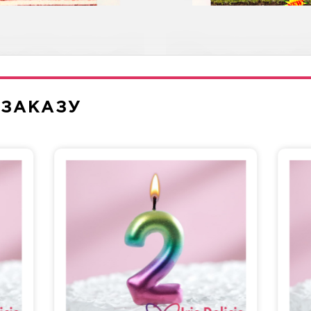
леон Классический
Диетическая с в
 ЗАКАЗУ
Три шоколада
Морковная
сташка-Малина
Рафаэлло