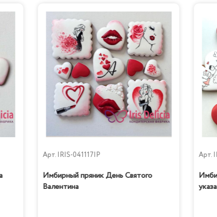
Тирамису
Бабл Гам
Арт.
IRIS-041117IP
Арт.
I
а
Имбирный пряник День Святого
Имби
Валентина
указа