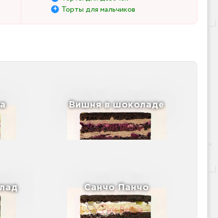
Торты для мальчиков
а
Вишня в шоколаде
лад
Санчо Панчо