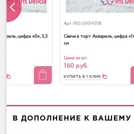
709
Арт.
IRIS-SV014708
варель, цифра «0», 5,5
Свеча в торт Акварель, цифра «1»
см
Мол
Радужная
Цена за шт.
160 руб.
ЛИК
КУПИТЬ
В 1 КЛИК
Чизкейк
Лимо
В ДОПОЛНЕНИЕ К ВАШЕМУ