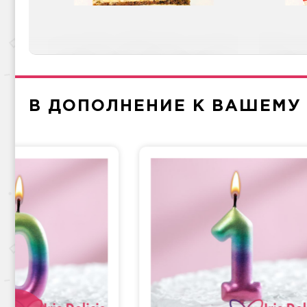
Груша-кофе-шоколад
Напо
В ДОПОЛНЕНИЕ К ВАШЕМУ
Крем и мед
Прага
Фи