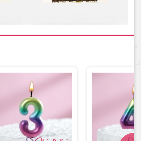
ишней
Карамель&Шоколад
Сливочно-фруктовая
Черничный