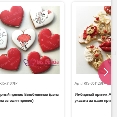
RIS-3109IP
Арт.
IRIS-051128IP
рный пряник Влюбленные (цена
Имбирный пряник Amor
на за один пряник)
указана за один пряник