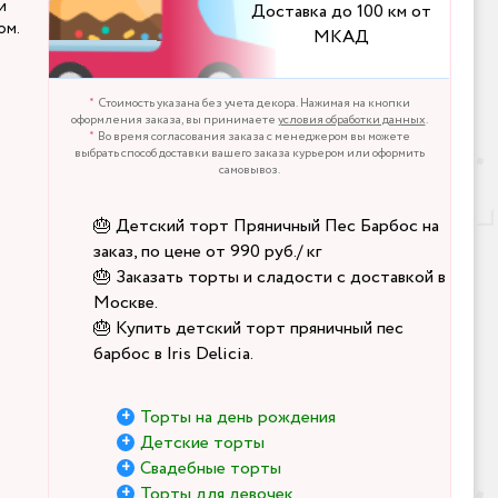
и
Доставка до 100 км от
ом.
МКАД
Стоимость указана без учета декора. Нажимая на кнопки
оформления заказа, вы принимаете
условия обработки данных
.
Во время согласования заказа с менеджером вы можете
выбрать способ доставки вашего заказа курьером или оформить
самовывоз.
🎂 Детский торт Пряничный Пес Барбос на
заказ, по цене от 990 руб./ кг
🎂 Заказать торты и сладости с доставкой в
Москве.
🎂 Купить детский торт пряничный пес
барбос в Iris Delicia.
Торты на день рождения
Детские торты
Свадебные торты
Торты для девочек