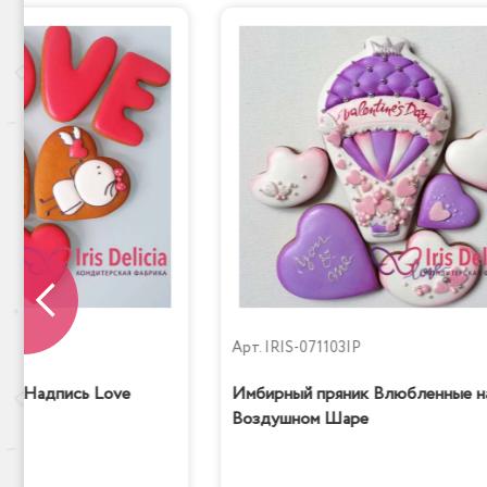
Сказка
P
Арт.
IRIS-071103IP
ик Надпись Love
Имбирный пряник Влюбленные н
Воздушном Шаре