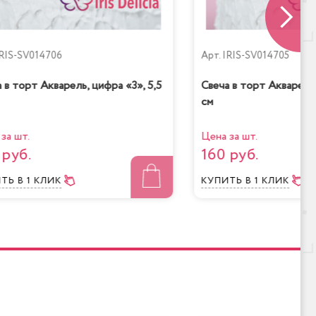
низкокалорийный
RIS-SV014706
Арт.
IRIS-SV014705
 в торт Акварель, цифра «3», 5,5
Свеча в торт Акварель,
см
шней
Банановый рай
за шт.
Цена за шт.
 руб.
160 руб.
ИТЬ
В 1 КЛИК
КУПИТЬ
В 1 КЛИК
ад-
Королевское безе