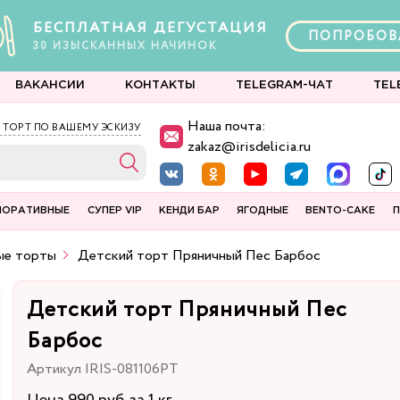
БЕСПЛАТНАЯ ДЕГУСТАЦИЯ
ПОПРОБОВ
30
ИЗЫСКАННЫХ
НАЧИНОК
ВАКАНСИИ
КОНТАКТЫ
TELEGRAM-ЧАТ
TEL
Наша почта:
 ТОРТ ПО ВАШЕМУ ЭСКИЗУ
zakaz@irisdelicia.ru
ПОРАТИВНЫЕ
СУПЕР VIP
КЕНДИ БАР
ЯГОДНЫЕ
BENTO-CAKE
П
ые торты
Детский торт Пряничный Пес Барбос
Детский торт Пряничный Пес
Барбос
Артикул IRIS-081106PT