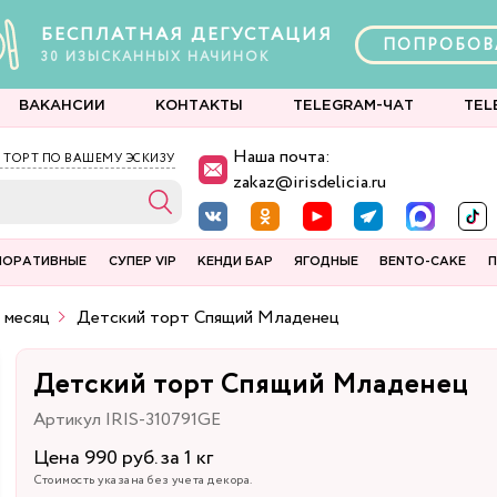
БЕСПЛАТНАЯ ДЕГУСТАЦИЯ
ПОПРОБОВ
30
ИЗЫСКАННЫХ
НАЧИНОК
ВАКАНСИИ
КОНТАКТЫ
TELEGRAM-ЧАТ
TEL
Наша почта:
 ТОРТ ПО ВАШЕМУ ЭСКИЗУ
zakaz@irisdelicia.ru
ПОРАТИВНЫЕ
СУПЕР VIP
КЕНДИ БАР
ЯГОДНЫЕ
BENTO-CAKE
П
1 месяц
Детский торт Спящий Младенец
Детский торт Спящий Младенец
Артикул IRIS-310791GE
Цена 990 руб. за 1 кг
Стоимость указана без учета декора.