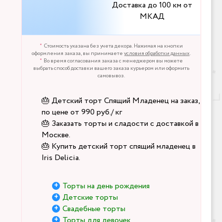
Доставка до 100 км от
МКАД
Стоимость указана без учета декора. Нажимая на кнопки
оформления заказа, вы принимаете
условия обработки данных
.
Во время согласования заказа с менеджером вы можете
выбрать способ доставки вашего заказа курьером или оформить
самовывоз.
🎂 Детский торт Спящий Младенец на заказ,
по цене от 990 руб./ кг
🎂 Заказать торты и сладости с доставкой в
Москве.
🎂 Купить детский торт спящий младенец в
Iris Delicia.
Торты на день рождения
Детские торты
Свадебные торты
Торты для девочек