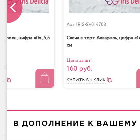
709
Арт.
IRIS-SV014708
варель, цифра «0», 5,5
Свеча в торт Акварель, цифра «1»
см
Мол
Радужная
Цена за шт.
160 руб.
ЛИК
КУПИТЬ
В 1 КЛИК
Чизкейк
Лимо
В ДОПОЛНЕНИЕ К ВАШЕМУ