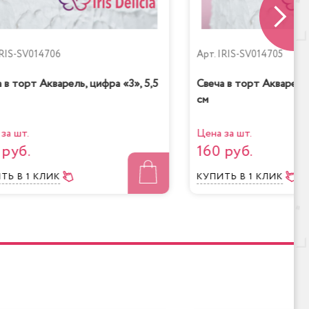
низкокалорийный
RIS-SV014706
Арт.
IRIS-SV014705
 в торт Акварель, цифра «3», 5,5
Свеча в торт Акварель,
см
шней
Банановый рай
за шт.
Цена за шт.
 руб.
160 руб.
ИТЬ
В 1 КЛИК
КУПИТЬ
В 1 КЛИК
ад-
Королевское безе