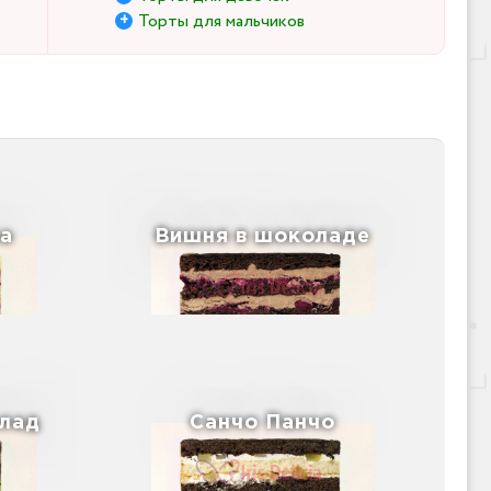
Торты для мальчиков
а
Вишня в шоколаде
лад
Санчо Панчо