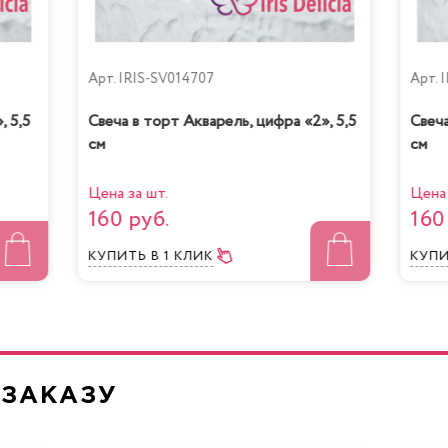
Арт.
IRIS-SV014707
Арт.
I
, 5,5
Свеча в торт Акварель, цифра «2», 5,5
Свеча
см
см
очная девочка с
Йогуртовый с ви
персиками
Цена за шт.
Цена 
160 руб.
160
КУПИТЬ
В 1 КЛИК
КУП
Жареный шокол
нно-Маковый Кейк
маракуйя
 ЗАКАЗУ