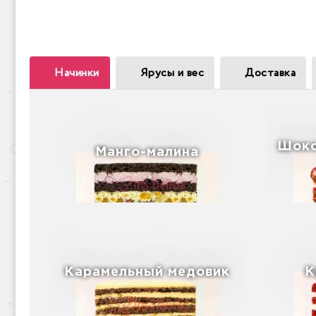
Начинки
Ярусы и вес
Доставка
Шоко
Манго-малина
Карамельный медовик
К