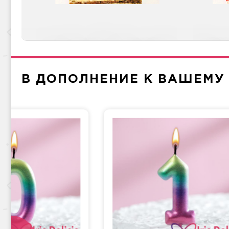
Груша-кофе-шоколад
Напо
В ДОПОЛНЕНИЕ К ВАШЕМУ
Крем и мед
Прага
Фи