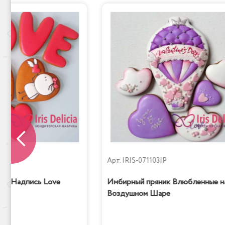
Сказка
P
Арт.
IRIS-071103IP
ик Надпись Love
Имбирный пряник Влюбленные н
Воздушном Шаре