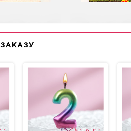
леон Классический
Диетическая с в
 ЗАКАЗУ
Три шоколада
Морковная
сташка-Малина
Рафаэлло