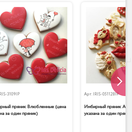
RIS-3109IP
Арт.
IRIS-051128IP
рный пряник Влюбленные (цена
Имбирный пряник Amor
на за один пряник)
указана за один пряник