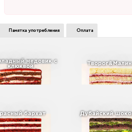
Памятка употребления
Оплата
ладный медовик с
Творог&Малин
клюквой
расный бархат
Дубайский шоко