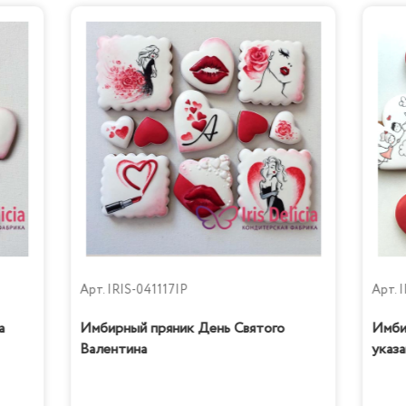
Тирамису
Бабл Гам
Арт.
IRIS-041117IP
Арт.
I
а
Имбирный пряник День Святого
Имби
Валентина
указа