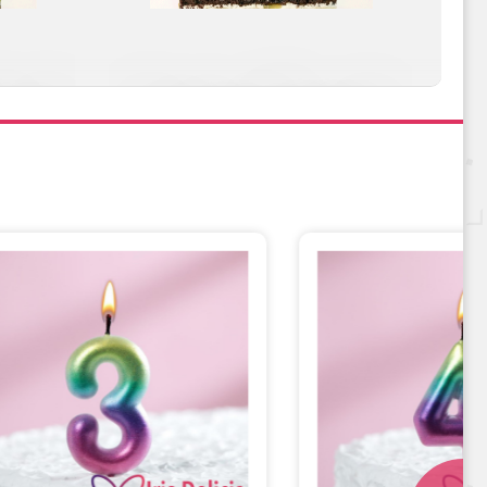
ишней
Карамель&Шоколад
Сливочно-фруктовая
Черничный