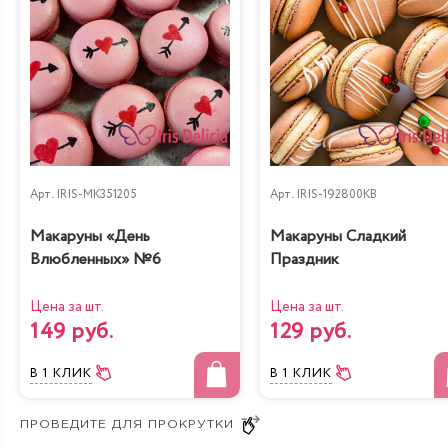
Арт.
IRIS-MK351205
Арт.
IRIS-192800KB
Макаруны «День
Макаруны Сладкий
Влюбленных» №6
Праздник
Цена за шт.
Цена за шт.
149 руб.
129 руб.
В 1 КЛИК
В 1 КЛИК