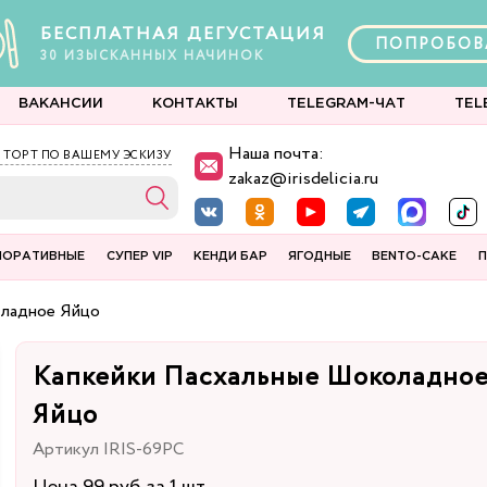
БЕСПЛАТНАЯ ДЕГУСТАЦИЯ
ПОПРОБОВ
30
ИЗЫСКАННЫХ
НАЧИНОК
ВАКАНСИИ
КОНТАКТЫ
TELEGRAM-ЧАТ
TEL
Наша почта:
 ТОРТ ПО ВАШЕМУ ЭСКИЗУ
zakaz@irisdelicia.ru
ПОРАТИВНЫЕ
СУПЕР VIP
КЕНДИ БАР
ЯГОДНЫЕ
BENTO-CAKE
П
ладное Яйцо
Капкейки Пасхальные Шоколадно
Яйцо
Артикул IRIS-69PC