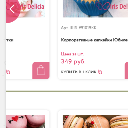
0KP
Арт.
IRIS-991019KK
аритки
Корпоративные капкейки Юбиле
Цена за шт.
349 руб.
ЛИК
КУПИТЬ
В 1 КЛИК