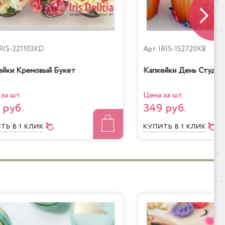
RIS-221103KD
Арт.
IRIS-152720KB
ейки Кремовый Букет
Капкейки День Студе
за шт.
Цена за шт.
 руб.
349 руб.
ИТЬ
В 1 КЛИК
КУПИТЬ
В 1 КЛИК