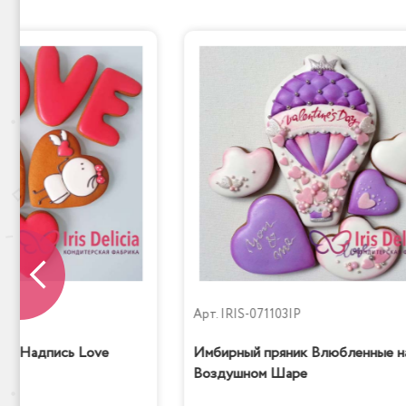
P
Арт.
IRIS-071103IP
ик Надпись Love
Имбирный пряник Влюбленные н
Воздушном Шаре