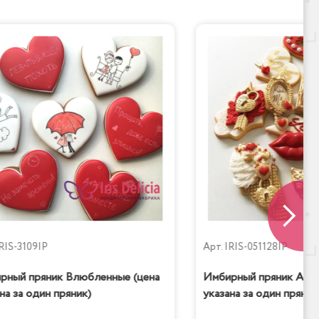
RIS-3109IP
Арт.
IRIS-051128IP
рный пряник Влюбленные (цена
Имбирный пряник Amor
на за один пряник)
указана за один пряник