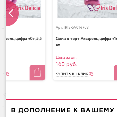
709
Арт.
IRIS-SV014708
варель, цифра «0», 5,5
Свеча в торт Акварель, цифра «1»
см
Цена за шт.
160 руб.
ЛИК
КУПИТЬ
В 1 КЛИК
В ДОПОЛНЕНИЕ К ВАШЕМУ