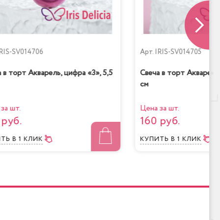
RIS-SV014706
Арт.
IRIS-SV014705
 в торт Акварель, цифра «3», 5,5
Свеча в торт Акварель,
см
за шт.
Цена за шт.
 руб.
160 руб.
ИТЬ
В 1 КЛИК
КУПИТЬ
В 1 КЛИК