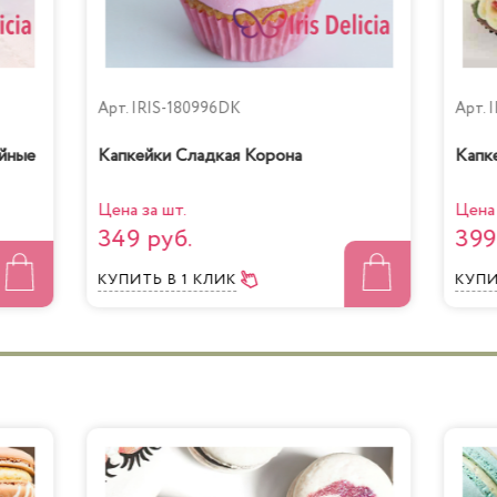
Арт.
IRIS-180996DK
Арт.
I
йные
Капкейки Сладкая Корона
Капк
Цена за шт.
Цена 
349 руб.
399
КУПИТЬ
В 1 КЛИК
КУП