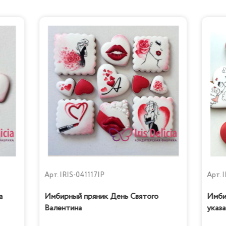
Арт.
IRIS-041117IP
Арт.
I
а
Имбирный пряник День Святого
Имби
Валентина
указа