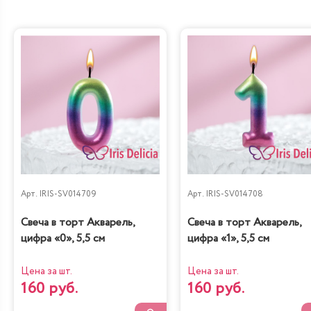
Дубайский шоколад
Санчо Панчо
Груша-кофе-
Наполеон
шоколад
Классический
Арт.
IRIS-SV014709
Арт.
IRIS-SV014708
Диетическая с
Свеча в торт Акварель,
Свеча в торт Акварель,
Карамель&Шоколад
вишней
цифра «0», 5,5 см
цифра «1», 5,5 см
Цена за шт.
Цена за шт.
160 руб.
160 руб.