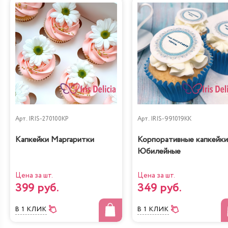
Лимонно-Маковый
Чизкейк
Кейк
Жареный шоколад-
Королевское безе
маракуйя
Арт.
IRIS-270100KP
Арт.
IRIS-991019KK
Капкейки Маргаритки
Корпоративные капкейки
Юбилейные
Цена за шт.
Цена за шт.
399 руб.
349 руб.
Сказка
Тирамису
В 1 КЛИК
В 1 КЛИК