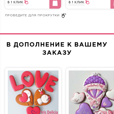
В 1 КЛИК
В 1 КЛИК
Крем и мед
Три шоколада
В ДОПОЛНЕНИЕ К ВАШЕМУ
Морковная
Сливочно-фруктовая
ЗАКАЗУ
Прага
Фисташка-Малина