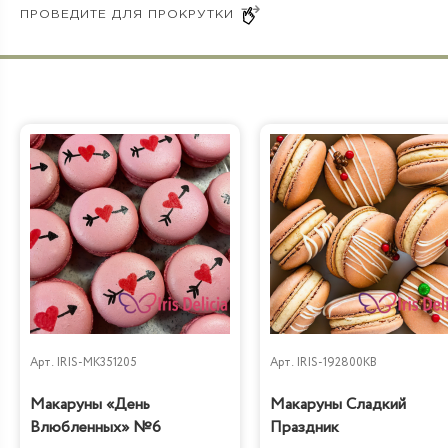
Бабл Гам
Арт.
IRIS-MK351205
Арт.
IRIS-192800KB
Макаруны «День
Макаруны Сладкий
Влюбленных» №6
Праздник