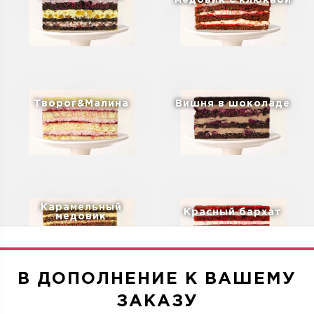
медовик с клюквой
Творог&Малина
Вишня в шоколаде
Карамельный
Красный бархат
медовик
В ДОПОЛНЕНИЕ К ВАШЕМУ
ЗАКАЗУ