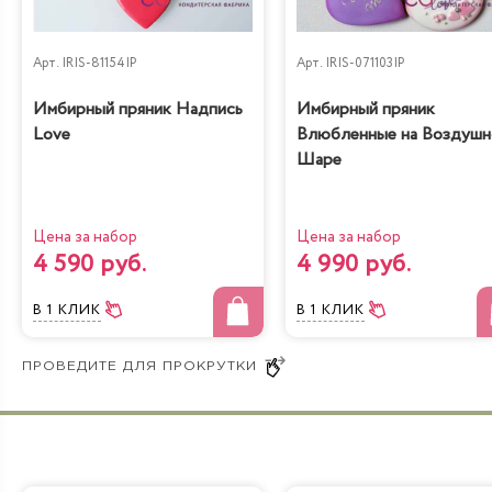
Черничный
Рафаэлло
низкокалорийный
Арт.
IRIS-81154IP
Арт.
IRIS-071103IP
Имбирный пряник Надпись
Имбирный пряник
Love
Влюбленные на Воздуш
Шаре
Молочная девочка с
Радужная
персиками
Цена за набор
Цена за набор
4 590 руб.
4 990 руб.
В 1 КЛИК
В 1 КЛИК
Йогуртовый с
Банановый рай
вишней