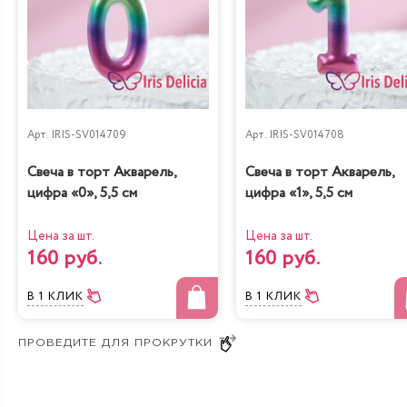
подходящий торт свадебный, чтобы оперативно
отправить заявку менеджерам. Родственники
молодоженов обязательно оценят красивый торт на
свадьбу, профессионально созданный настоящими
художниками. Наши мастера готовы воплотить
идеальную сладкую сказку прямо сегодня. Успейте
заказать неповторимое праздничное лакомство в один
Арт.
IRIS-SV014709
Арт.
IRIS-SV014708
клик!
Свеча в торт Акварель,
Свеча в торт Акварель,
цифра «0», 5,5 см
цифра «1», 5,5 см
Цена за шт.
Цена за шт.
160 руб.
160 руб.
В 1 КЛИК
В 1 КЛИК