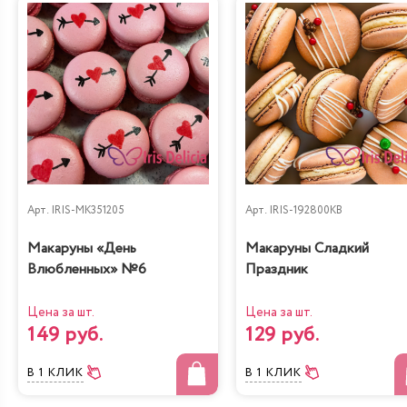
Арт.
IRIS-MK351205
Арт.
IRIS-192800KB
Макаруны «День
Макаруны Сладкий
Влюбленных» №6
Праздник
Цена за шт.
Цена за шт.
149 руб.
129 руб.
В 1 КЛИК
В 1 КЛИК