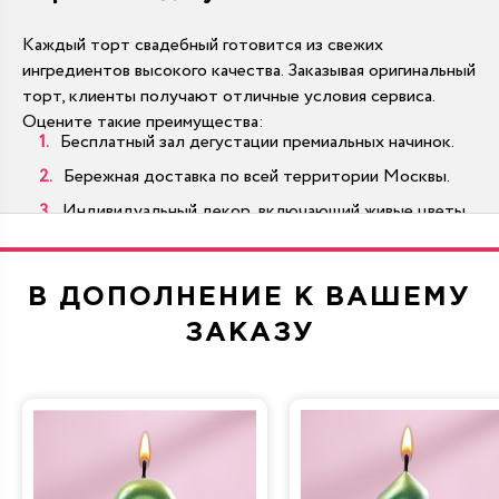
Каждый торт свадебный готовится из свежих
ингредиентов высокого качества. Заказывая оригинальный
торт, клиенты получают отличные условия сервиса.
Оцените такие преимущества:
Бесплатный зал дегустации премиальных начинок.
Бережная доставка по всей территории Москвы.
Индивидуальный декор, включающий живые цветы.
Масштабы от миниатюрных десертов до тяжелых
гигантов.
В ДОПОЛНЕНИЕ К ВАШЕМУ
Многоярусные варианты производятся по традиционным
стандартам на современном оборудовании.
ЗАКАЗУ
Как купить торт на свадьбу выгодно?
В каталоге представлены разнообразные десерты,
которые украсят любой банкетный зал. Цены
начинаются от 990 рублей. Достаточно подобрать