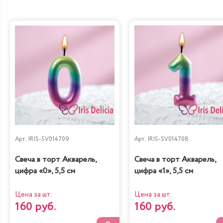
Дубайский шоколад
Санчо Панчо
Груша-кофе-
Наполеон
шоколад
Классический
Арт.
IRIS-SV014709
Арт.
IRIS-SV014708
Диетическая с
Свеча в торт Акварель,
Свеча в торт Акварель,
Карамель&Шоколад
вишней
цифра «0», 5,5 см
цифра «1», 5,5 см
Цена за шт.
Цена за шт.
160 руб.
160 руб.