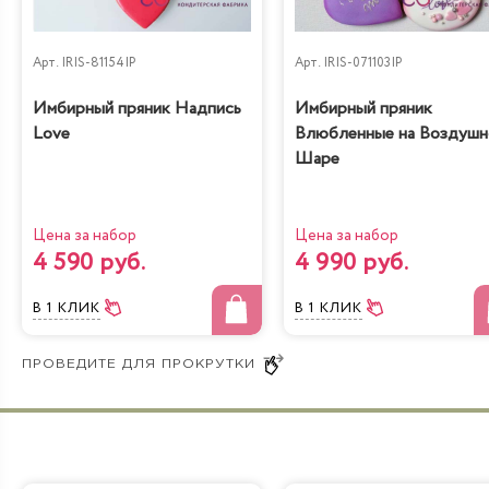
Черничный
Рафаэлло
низкокалорийный
Арт.
IRIS-81154IP
Арт.
IRIS-071103IP
Имбирный пряник Надпись
Имбирный пряник
Love
Влюбленные на Воздуш
Шаре
Молочная девочка с
Радужная
персиками
Цена за набор
Цена за набор
4 590 руб.
4 990 руб.
В 1 КЛИК
В 1 КЛИК
Йогуртовый с
Банановый рай
вишней