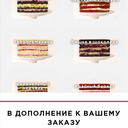
медовик с клюквой
Творог&Малина
Вишня в шоколаде
Карамельный
Красный бархат
медовик
В ДОПОЛНЕНИЕ К ВАШЕМУ
ЗАКАЗУ