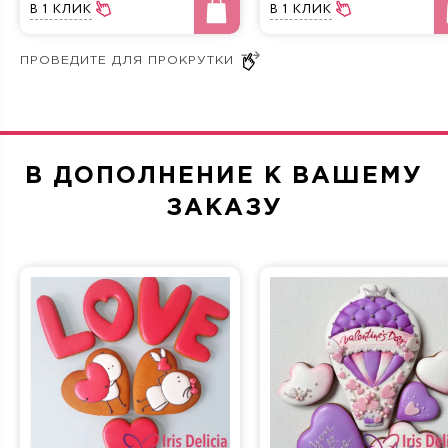
В 1 КЛИК
В 1 КЛИК
Крем и мед
Три шоколада
В ДОПОЛНЕНИЕ К ВАШЕМУ
Морковная
Сливочно-фруктовая
ЗАКАЗУ
Прага
Фисташка-Малина