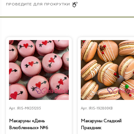
Бабл Гам
Арт.
IRIS-MK351205
Арт.
IRIS-192800KB
Макаруны «День
Макаруны Сладкий
Влюбленных» №6
Праздник