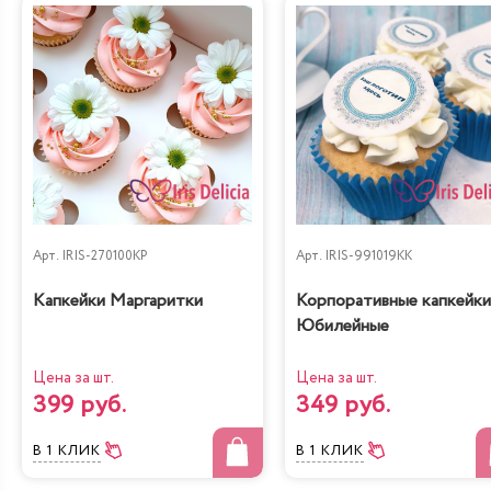
Лимонно-Маковый
Чизкейк
Кейк
Жареный шоколад-
Королевское безе
маракуйя
Арт.
IRIS-270100KP
Арт.
IRIS-991019KK
Капкейки Маргаритки
Корпоративные капкейки
Юбилейные
Цена за шт.
Цена за шт.
399 руб.
349 руб.
Сказка
Тирамису
В 1 КЛИК
В 1 КЛИК