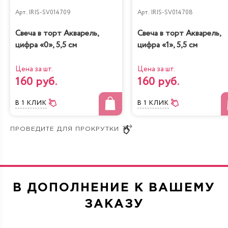
клубники в шоколаде, прочие авторские кондитерские
изделия «Iris Delicia»:
Арт.
IRIS-SV014709
Арт.
IRIS-SV014708
Позвоните на номер телефона — 7 (495) 636 2932.
Свеча в торт Акварель,
Свеча в торт Акварель,
Нажмите на строку «Заказать обратный звонок» —
цифра «0», 5,5 см
цифра «1», 5,5 см
мы свяжемся с вами в ближайшее время.
Напишите нам в Telegram — @irisdelicia
Цена за шт.
Цена за шт.
160 руб.
160 руб.
Подробные консультации даются бесплатно, не
обязывают к заказу.
В 1 КЛИК
В 1 КЛИК
В ДОПОЛНЕНИЕ К ВАШЕМУ
ЗАКАЗУ