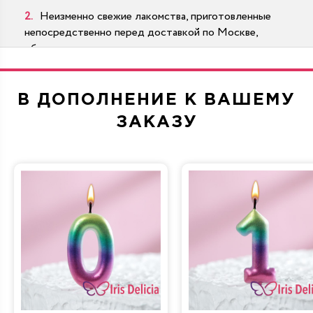
Неизменно свежие лакомства, приготовленные
непосредственно перед доставкой по Москве,
области;
Ягоды в бельгийской, дубайской, другой
премиальной шоколадной глазури;
В ДОПОЛНЕНИЕ К ВАШЕМУ
Цены без наценок магазинов, прочих посредников;
ЗАКАЗУ
Сладости из натуральных ингредиентов,
изготовленные по классическим (ГОСТ), нашим
эксклюзивным рецептам.
При отсутствии идеального торта, коробочки с
клубникой в шоколаде в каталоге, свяжитесь с
менеджером. Мы создаем уникальную кондитерскую
продукцию по эскизам, описаниям.
Как заказать клубнику в шоколаде?
Чтобы оформить заказ на оригинальный букет из