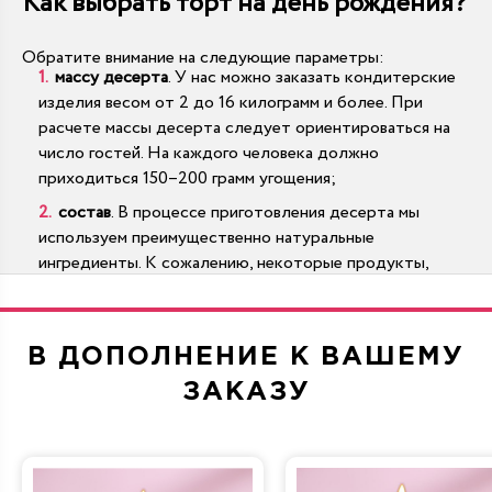
Как выбрать торт на день рождения?
Обратите внимание на следующие параметры:
массу десерта
. У нас можно заказать кондитерские
изделия весом от 2 до 16 килограмм и более. При
расчете массы десерта следует ориентироваться на
число гостей. На каждого человека должно
приходиться 150–200 грамм угощения;
состав
. В процессе приготовления десерта мы
используем преимущественно натуральные
ингредиенты. К сожалению, некоторые продукты,
например шоколад или цитрусовые, являются
сильными аллергенами и могут вызвать проблемы со
здоровьем у гостей. Поэтому при наличии каких-либо
В ДОПОЛНЕНИЕ К ВАШЕМУ
ограничений мы всегда готовы предложить несколько
альтернативных решений. Это особенно важно, если
ЗАКАЗУ
речь идет о детском торте на день рождения;
оформление
. В зависимости от подходящего для
заказчика диапазона цен торт на день рождения могут