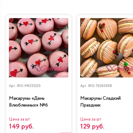
Арт.
IRIS-MK351205
Арт.
IRIS-192800KB
Макаруны «День
Макаруны Сладкий
Влюбленных» №6
Праздник
Цена за шт.
Цена за шт.
149 руб.
129 руб.