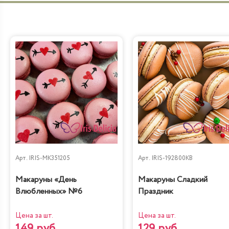
Арт.
IRIS-MK351205
Арт.
IRIS-192800KB
Макаруны «День
Макаруны Сладкий
Влюбленных» №6
Праздник
Цена за шт.
Цена за шт.
149 руб.
129 руб.