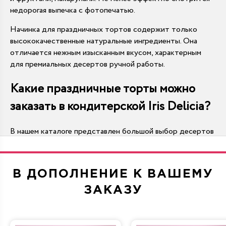
недорогая выпечка с фотопечатью.
Начинка для праздничных тортов содержит только
высококачественные натуральные ингредиенты. Она
отличается нежным изысканным вкусом, характерным
для премиальных десертов ручной работы.
Какие праздничные торты можно
заказать в кондитерской Iris Delicia?
В нашем каталоге представлен большой выбор десертов
с разнообразным дизайном:
День рождения
. Праздничный торт,
предназначенный для столь личного торжества,
В ДОПОЛНЕНИЕ К ВАШЕМУ
должен отражать увлечения именинника. В частности,
его могут украсить фигурки из мастики в виде
ЗАКАЗУ
спиннинга, музыкальных инструментов,
принадлежностей для рукоделия, фотоаппарата и т. д.
8 Марта
. Популярными решениями для первого