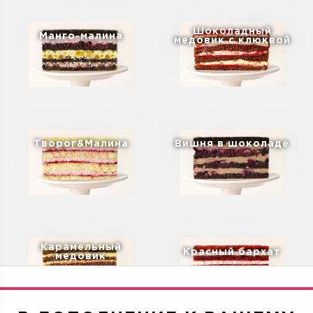
Шоколадный
Манго-малина
медовик с клюквой
Творог&Малина
Вишня в шоколаде
Карамельный
Красный бархат
медовик