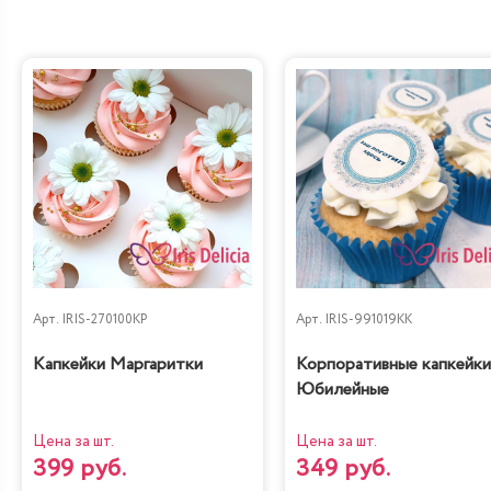
Лимонно-Маковый
Чизкейк
Кейк
Жареный шоколад-
Королевское безе
маракуйя
Арт.
IRIS-270100KP
Арт.
IRIS-991019KK
Капкейки Маргаритки
Корпоративные капкейки
Юбилейные
Цена за шт.
Цена за шт.
399 руб.
349 руб.
Сказка
Тирамису