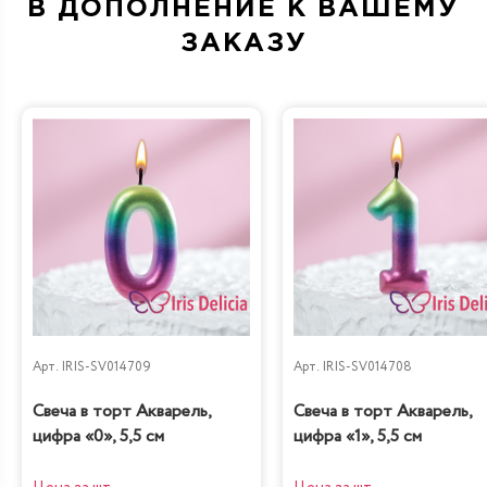
В ДОПОЛНЕНИЕ К ВАШЕМУ
ЗАКАЗУ
Дубайский шоколад
Санчо Панчо
Груша-кофе-
Наполеон
шоколад
Классический
Арт.
IRIS-SV014709
Арт.
IRIS-SV014708
Диетическая с
Свеча в торт Акварель,
Свеча в торт Акварель,
Карамель&Шоколад
вишней
цифра «0», 5,5 см
цифра «1», 5,5 см