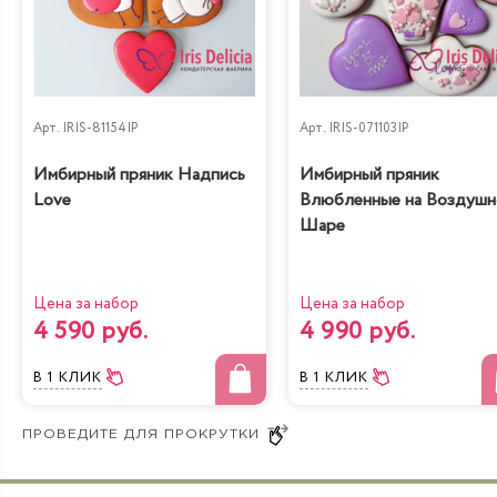
Черничный
Рафаэлло
низкокалорийный
Арт.
IRIS-81154IP
Арт.
IRIS-071103IP
Имбирный пряник Надпись
Имбирный пряник
Love
Влюбленные на Воздуш
Шаре
Молочная девочка с
Радужная
персиками
Цена за набор
Цена за набор
4 590 руб.
4 990 руб.
В 1 КЛИК
В 1 КЛИК
Йогуртовый с
Банановый рай
вишней