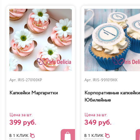
Лимонно-Маковый
Чизкейк
Кейк
Жареный шоколад-
Королевское безе
маракуйя
Арт.
IRIS-270100KP
Арт.
IRIS-991019KK
Капкейки Маргаритки
Корпоративные капкейки
Юбилейные
Цена за шт.
Цена за шт.
399 руб.
349 руб.
Сказка
Тирамису
В 1 КЛИК
В 1 КЛИК