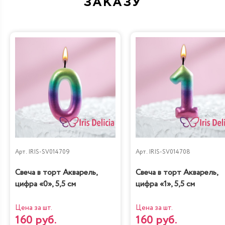
ЗАКАЗУ
Дубайский шоколад
Санчо Панчо
Груша-кофе-
Наполеон
шоколад
Классический
Арт.
IRIS-SV014709
Арт.
IRIS-SV014708
Диетическая с
Свеча в торт Акварель,
Свеча в торт Акварель,
Карамель&Шоколад
вишней
цифра «0», 5,5 см
цифра «1», 5,5 см
Цена за шт.
Цена за шт.
160 руб.
160 руб.