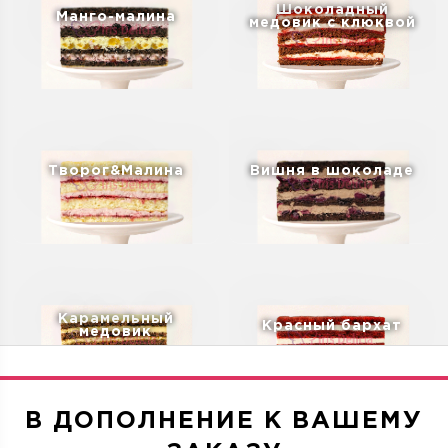
Шоколадный
Манго-малина
медовик с клюквой
Творог&Малина
Вишня в шоколаде
Карамельный
Красный бархат
медовик
В ДОПОЛНЕНИЕ К ВАШЕМУ