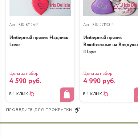
Черничный
Рафаэлло
низкокалорийный
Арт.
IRIS-81154IP
Арт.
IRIS-071103IP
Имбирный пряник Надпись
Имбирный пряник
Love
Влюбленные на Воздуш
Шаре
Молочная девочка с
Радужная
персиками
Цена за набор
Цена за набор
4 590 руб.
4 990 руб.
В 1 КЛИК
В 1 КЛИК
Йогуртовый с
Банановый рай
вишней