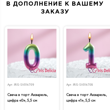
абсолютно безопасен как для здоровья, так и для
В ДОПОЛНЕНИЕ К ВАШЕМУ
окружающей среды. При надлежащей обработке шары
наполненные гелием могут подняться на высоту до 1,5 м и
ЗАКАЗУ
радовать вас от 12 часов до 2-х недель.
Арт.
IRIS-SV014709
Арт.
IRIS-SV014708
Свеча в торт Акварель,
Свеча в торт Акварель,
цифра «0», 5,5 см
цифра «1», 5,5 см