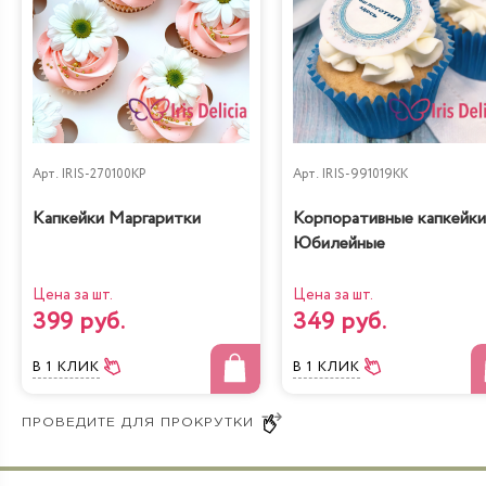
Жареный шоколад-
Королевское безе
маракуйя
Арт.
IRIS-270100KP
Арт.
IRIS-991019KK
Капкейки Маргаритки
Корпоративные капкейки
Юбилейные
Цена за шт.
Цена за шт.
399 руб.
349 руб.
Сказка
Тирамису
В 1 КЛИК
В 1 КЛИК
Бабл Гам