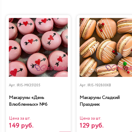
Арт.
IRIS-MK351205
Арт.
IRIS-192800KB
Макаруны «День
Макаруны Сладкий
Влюбленных» №6
Праздник
Цена за шт.
Цена за шт.
149 руб.
129 руб.