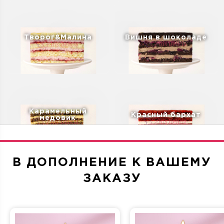
Творог&Малина
Вишня в шоколаде
Карамельный
Красный бархат
медовик
В ДОПОЛНЕНИЕ К ВАШЕМУ
ЗАКАЗУ
Дубайский шоколад
Санчо Панчо