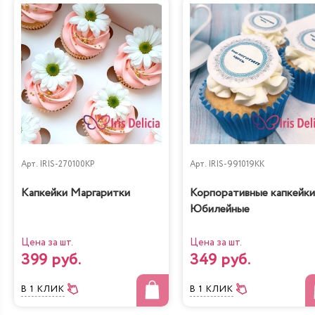
Лимонно-Маковый
Чизкейк
Кейк
Жареный шоколад-
Королевское безе
маракуйя
Арт.
IRIS-270100KP
Арт.
IRIS-991019KK
Капкейки Маргаритки
Корпоративные капкейки
Юбилейные
Цена за шт.
Цена за шт.
399 руб.
349 руб.
Сказка
Тирамису
В 1 КЛИК
В 1 КЛИК