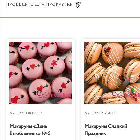
Бабл Гам
Арт.
IRIS-MK351205
Арт.
IRIS-192800KB
Макаруны «День
Макаруны Сладкий
Влюбленных» №6
Праздник