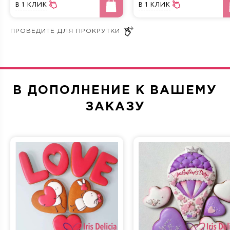
В 1 КЛИК
В 1 КЛИК
Крем и мед
Три шоколада
В ДОПОЛНЕНИЕ К ВАШЕМУ
Морковная
Сливочно-фруктовая
ЗАКАЗУ
Прага
Фисташка-Малина