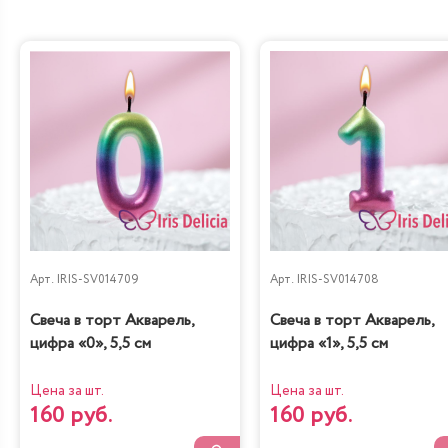
Дубайский шоколад
Санчо Панчо
Груша-кофе-
Наполеон
шоколад
Классический
Арт.
IRIS-SV014709
Арт.
IRIS-SV014708
Диетическая с
Свеча в торт Акварель,
Свеча в торт Акварель,
Карамель&Шоколад
вишней
цифра «0», 5,5 см
цифра «1», 5,5 см
Цена за шт.
Цена за шт.
160 руб.
160 руб.