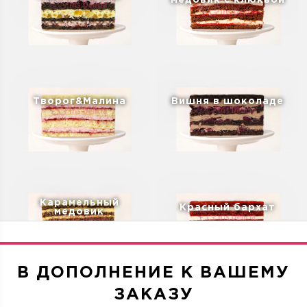
медовик с клюквой
Творог&Малина
Вишня в шоколаде
Карамельный
Красный бархат
медовик
В ДОПОЛНЕНИЕ К ВАШЕМУ
ЗАКАЗУ