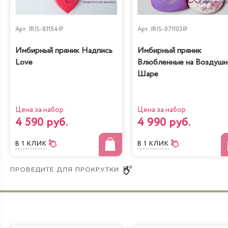
Черничный
Рафаэлло
низкокалорийный
Арт.
IRIS-81154IP
Арт.
IRIS-071103IP
Имбирный пряник Надпись
Имбирный пряник
Love
Влюбленные на Воздуш
Шаре
Молочная девочка с
Радужная
персиками
Цена за набор
Цена за набор
4 590 руб.
4 990 руб.
В 1 КЛИК
В 1 КЛИК
Йогуртовый с
Банановый рай
вишней