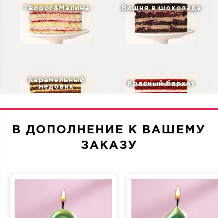
Творог&Малина
Вишня в шоколаде
Карамельный
Красный бархат
медовик
В ДОПОЛНЕНИЕ К ВАШЕМУ
ЗАКАЗУ
Дубайский шоколад
Санчо Панчо