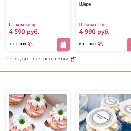
Шаре
Молочная девочка с
Радужная
персиками
Цена за набор
Цена за набор
4 590 руб.
4 990 руб.
В 1 КЛИК
В 1 КЛИК
Йогуртовый с
Банановый рай
вишней
Лимонно-Маковый
Чизкейк
Кейк