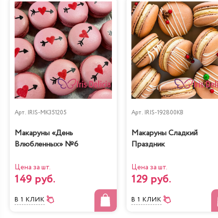
Арт.
IRIS-MK351205
Арт.
IRIS-192800KB
Макаруны «День
Макаруны Сладкий
Влюбленных» №6
Праздник
Цена за шт.
Цена за шт.
149 руб.
129 руб.
В 1 КЛИК
В 1 КЛИК