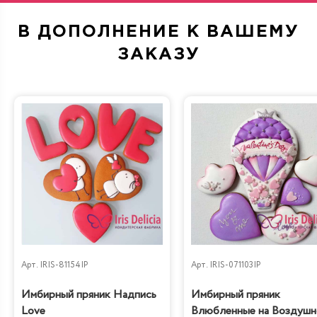
В ДОПОЛНЕНИЕ К ВАШЕМУ
Морковная
Сливочно-фруктовая
ЗАКАЗУ
Прага
Фисташка-Малина
Черничный
Рафаэлло
низкокалорийный
Арт.
IRIS-81154IP
Арт.
IRIS-071103IP
Имбирный пряник Надпись
Имбирный пряник
Love
Влюбленные на Воздуш