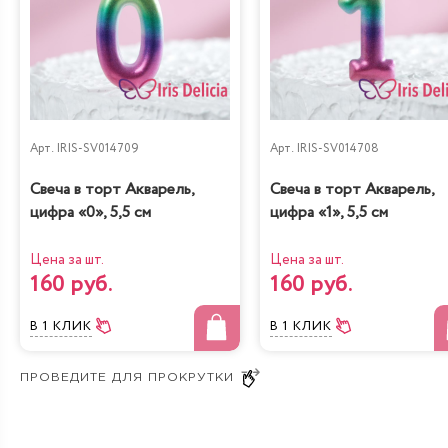
Груша-кофе-
Наполеон
шоколад
Классический
Арт.
IRIS-SV014709
Арт.
IRIS-SV014708
Диетическая с
Свеча в торт Акварель,
Свеча в торт Акварель,
Карамель&Шоколад
вишней
цифра «0», 5,5 см
цифра «1», 5,5 см
Цена за шт.
Цена за шт.
160 руб.
160 руб.
В 1 КЛИК
В 1 КЛИК
Крем и мед
Три шоколада