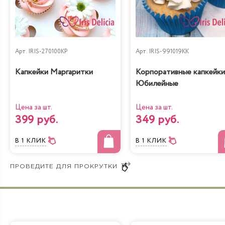
Жареный шоколад-
Королевское безе
маракуйя
Арт.
IRIS-270100KP
Арт.
IRIS-991019KK
Капкейки Маргаритки
Корпоративные капкейки
Юбилейные
Цена за шт.
Цена за шт.
399 руб.
349 руб.
Сказка
Тирамису
В 1 КЛИК
В 1 КЛИК
Бабл Гам