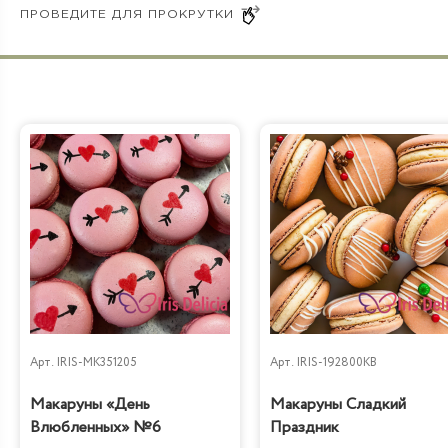
Бабл Гам
Арт.
IRIS-MK351205
Арт.
IRIS-192800KB
Макаруны «День
Макаруны Сладкий
Влюбленных» №6
Праздник