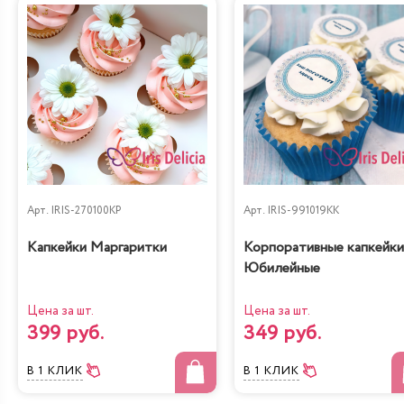
Лимонно-Маковый
Чизкейк
Кейк
Жареный шоколад-
Королевское безе
маракуйя
Арт.
IRIS-270100KP
Арт.
IRIS-991019KK
Капкейки Маргаритки
Корпоративные капкейки
Юбилейные
Цена за шт.
Цена за шт.
399 руб.
349 руб.
Сказка
Тирамису
В 1 КЛИК
В 1 КЛИК