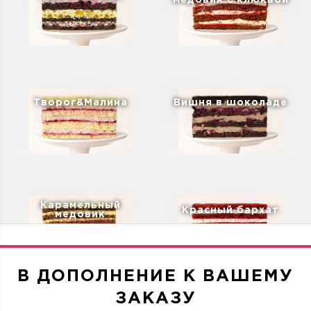
медовик с клюквой
Творог&Малина
Вишня в шоколаде
Карамельный
Красный бархат
медовик
В ДОПОЛНЕНИЕ К ВАШЕМУ
ЗАКАЗУ