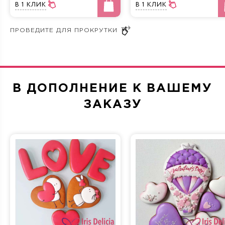
В 1 КЛИК
В 1 КЛИК
Крем и мед
Три шоколада
В ДОПОЛНЕНИЕ К ВАШЕМУ
Морковная
Сливочно-фруктовая
ЗАКАЗУ
Прага
Фисташка-Малина