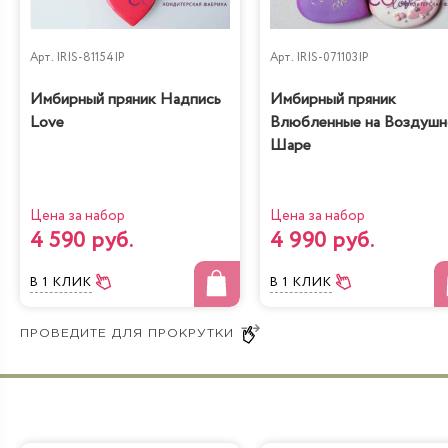
Черничный
Рафаэлло
низкокалорийный
Арт.
IRIS-81154IP
Арт.
IRIS-071103IP
Имбирный пряник Надпись
Имбирный пряник
Love
Влюбленные на Воздуш
Шаре
Молочная девочка с
Радужная
персиками
Цена за набор
Цена за набор
4 590 руб.
4 990 руб.
В 1 КЛИК
В 1 КЛИК
Йогуртовый с
Банановый рай
вишней