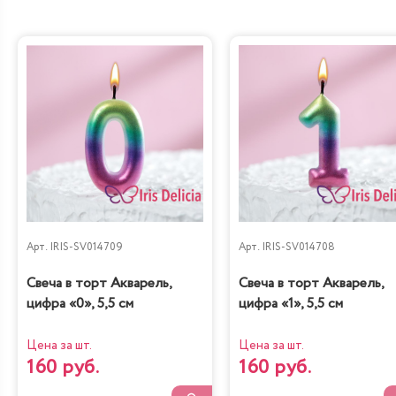
Дубайский шоколад
Санчо Панчо
Груша-кофе-
Наполеон
шоколад
Классический
Арт.
IRIS-SV014709
Арт.
IRIS-SV014708
Диетическая с
Свеча в торт Акварель,
Свеча в торт Акварель,
Карамель&Шоколад
вишней
цифра «0», 5,5 см
цифра «1», 5,5 см
Цена за шт.
Цена за шт.
160 руб.
160 руб.