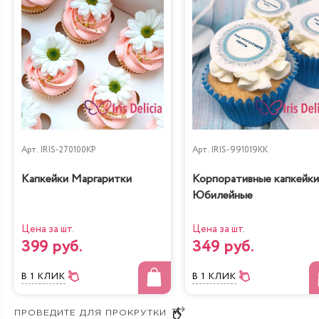
Лимонно-Маковый
Чизкейк
Кейк
Жареный шоколад-
Королевское безе
маракуйя
Арт.
IRIS-270100KP
Арт.
IRIS-991019KK
Капкейки Маргаритки
Корпоративные капкейки
Юбилейные
Цена за шт.
Цена за шт.
399 руб.
349 руб.
Сказка
Тирамису
В 1 КЛИК
В 1 КЛИК