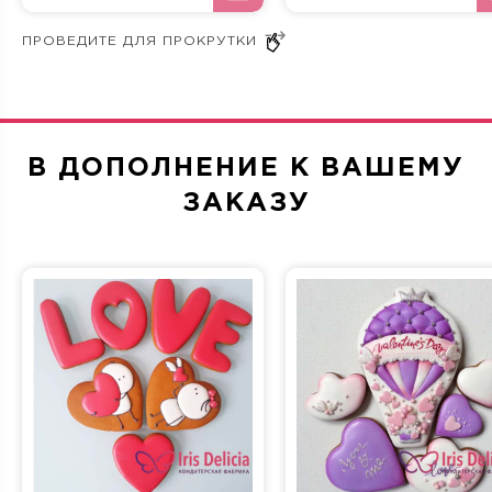
Крем и мед
Три шоколада
В ДОПОЛНЕНИЕ К ВАШЕМУ
Морковная
Сливочно-фруктовая
ЗАКАЗУ
Прага
Фисташка-Малина