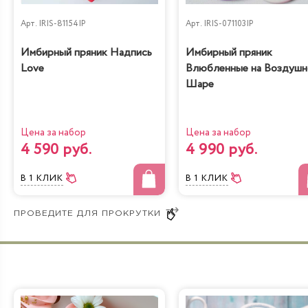
Черничный
Рафаэлло
низкокалорийный
Арт.
IRIS-81154IP
Арт.
IRIS-071103IP
Имбирный пряник Надпись
Имбирный пряник
Love
Влюбленные на Воздуш
Шаре
Молочная девочка с
Радужная
персиками
Цена за набор
Цена за набор
4 590 руб.
4 990 руб.
В 1 КЛИК
В 1 КЛИК
Йогуртовый с
Банановый рай
вишней