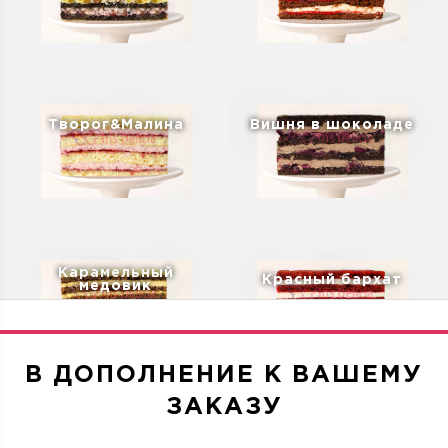
Творог&Малина
Вишня в шоколаде
Карамельный
Красный бархат
медовик
В ДОПОЛНЕНИЕ К ВАШЕМУ
ЗАКАЗУ
Дубайский шоколад
Санчо Панчо