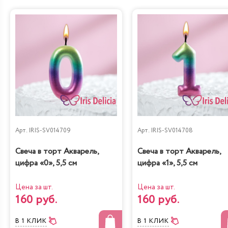
Груша-кофе-
Наполеон
шоколад
Классический
Арт.
IRIS-SV014709
Арт.
IRIS-SV014708
Диетическая с
Свеча в торт Акварель,
Свеча в торт Акварель,
Карамель&Шоколад
вишней
цифра «0», 5,5 см
цифра «1», 5,5 см
Цена за шт.
Цена за шт.
160 руб.
160 руб.
В 1 КЛИК
В 1 КЛИК