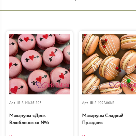
Бабл Гам
Арт.
IRIS-MK351205
Арт.
IRIS-192800KB
Макаруны «День
Макаруны Сладкий
Влюбленных» №6
Праздник