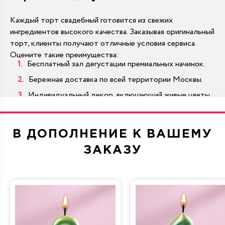
Каждый торт свадебный готовится из свежих
ингредиентов высокого качества. Заказывая оригинальный
торт, клиенты получают отличные условия сервиса.
Оцените такие преимущества:
Бесплатный зал дегустации премиальных начинок.
Бережная доставка по всей территории Москвы.
Индивидуальный декор, включающий живые цветы.
Масштабы от миниатюрных десертов до тяжелых
гигантов.
В ДОПОЛНЕНИЕ К ВАШЕМУ
Многоярусные варианты производятся по традиционным
стандартам на современном оборудовании.
ЗАКАЗУ
Как купить торт на свадьбу выгодно?
В каталоге представлены разнообразные десерты,
которые украсят любой банкетный зал. Цены
начинаются от 990 рублей. Достаточно подобрать