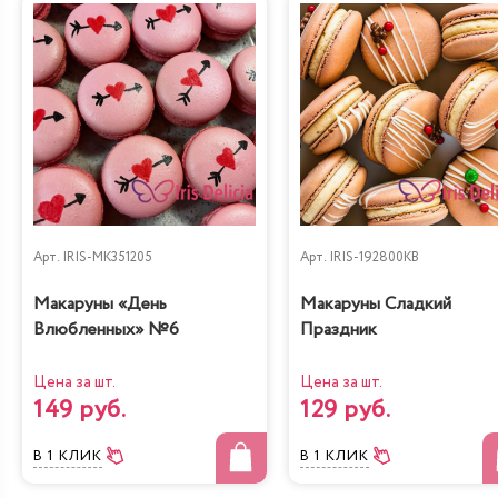
Арт.
IRIS-MK351205
Арт.
IRIS-192800KB
Макаруны «День
Макаруны Сладкий
Влюбленных» №6
Праздник
Цена за шт.
Цена за шт.
149 руб.
129 руб.
В 1 КЛИК
В 1 КЛИК