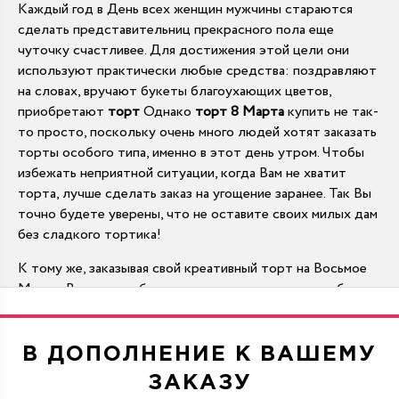
Каждый год в День всех женщин мужчины стараются
сделать представительниц прекрасного пола еще
чуточку счастливее. Для достижения этой цели они
используют практически любые средства: поздравляют
на словах, вручают букеты благоухающих цветов,
приобретают
торт
Однако
торт 8 Марта
купить не так-
то просто, поскольку очень много людей хотят заказать
торты особого типа, именно в этот день утром. Чтобы
избежать неприятной ситуации, когда Вам не хватит
торта, лучше сделать заказ на угощение заранее. Так Вы
точно будете уверены, что не оставите своих милых дам
без сладкого тортика!
К тому же, заказывая свой креативный торт на Восьмое
Марта, Вы можете быть уверены в том, что у него будет
именно та начинка и то оформление, которое придется
по вкусу Вашим девушкам. Покупка торта в магазине
сводится к тому, чтобы выбрать наиболее подходящий
В ДОПОЛНЕНИЕ К ВАШЕМУ
из имеющихся. А, заказывая торты в кондитерской
ЗАКАЗУ
студии, Вы знаете, что получите не лучшее из