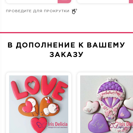
записаться на бесплатную дегустацию начинок по
телефону в Москве +7 (495) 636-29-32.
Сладкий Час — главное украшение стола на вашем
празднике! Изысканный десерт не останется
незамеченным, а авторский дизайн приведет в восторг
ваших гостей! Мы используем только свежие
натуральные продукты. Выберите самую вкусную
В ДОПОЛНЕНИЕ К ВАШЕМУ
начинку, определитесь с оформлением и оформляйте
ЗАКАЗУ
заказ! Минимальный вес торта: 2 кг.
Принимаем заказы на выпечку тортов по фотографии или
эскизу. Пришлите нам изображение, мы рассчитаем
примерную стоимость и свяжемся с вами. Забрать
готовое кондитерское изделие можно в нашем офисе.
Срок изготовления — от 3 суток.
Не можете определиться? Запишитесь на бесплатную
дегустацию и попробуйте наши десерты на вкус!