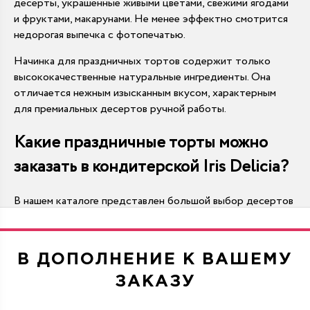
десерты, украшенные живыми цветами, свежими ягодами
и фруктами, макарунами. Не менее эффектно смотрится
недорогая выпечка с фотопечатью.
Начинка для праздничных тортов содержит только
высококачественные натуральные ингредиенты. Она
отличается нежным изысканным вкусом, характерным
для премиальных десертов ручной работы.
Какие праздничные торты можно
заказать в кондитерской Iris Delicia?
В нашем каталоге представлен большой выбор десертов
с разнообразным дизайном:
День рождения
. Праздничный торт,
предназначенный для столь личного торжества,
В ДОПОЛНЕНИЕ К ВАШЕМУ
должен отражать увлечения именинника. В частности,
его могут украсить фигурки из мастики в виде
ЗАКАЗУ
спиннинга, музыкальных инструментов,
принадлежностей для рукоделия, фотоаппарата и т. д.