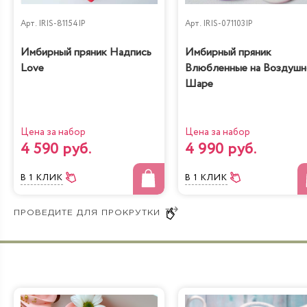
вашей просьбе мы внесем изменения в дизайн, добавим
логотип компании, именную надпись или изготовим
Арт.
IRIS-81154IP
Арт.
IRIS-071103IP
уникальный торт по вашему эскизу. Наша кондитерская
фабрика работает без выходных.
Имбирный пряник Надпись
Имбирный пряник
Love
Влюбленные на Воздуш
Шаре
Цена за набор
Цена за набор
4 590 руб.
4 990 руб.
В 1 КЛИК
В 1 КЛИК