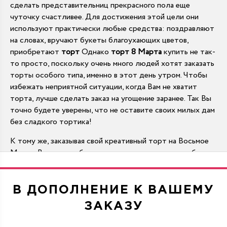
сделать представительниц прекрасного пола еще
чуточку счастливее. Для достижения этой цели они
используют практически любые средства: поздравляют
на словах, вручают букеты благоухающих цветов,
приобретают
торт
Однако
торт 8 Марта
купить не так-
то просто, поскольку очень много людей хотят заказать
торты особого типа, именно в этот день утром. Чтобы
избежать неприятной ситуации, когда Вам не хватит
торта, лучше сделать заказ на угощение заранее. Так Вы
точно будете уверены, что не оставите своих милых дам
без сладкого тортика!
К тому же, заказывая свой креативный торт на Восьмое
Марта, Вы можете быть уверены в том, что у него будет
именно та начинка и то оформление, которое придется
по вкусу Вашим девушкам. Покупка торта в магазине
сводится к тому, чтобы выбрать наиболее подходящий
В ДОПОЛНЕНИЕ К ВАШЕМУ
из имеющихся. А, заказывая торты в кондитерской
ЗАКАЗУ
студии, Вы знаете, что получите не лучшее из
имеющегося, а самое лучшее, то которое хотите именно