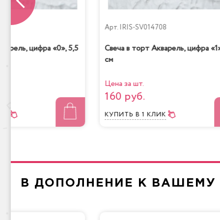
709
Арт.
IRIS-SV014708
варель, цифра «0», 5,5
Свеча в торт Акварель, цифра «1»
см
Цена за шт.
160 руб.
ЛИК
КУПИТЬ
В 1 КЛИК
В ДОПОЛНЕНИЕ К ВАШЕМУ