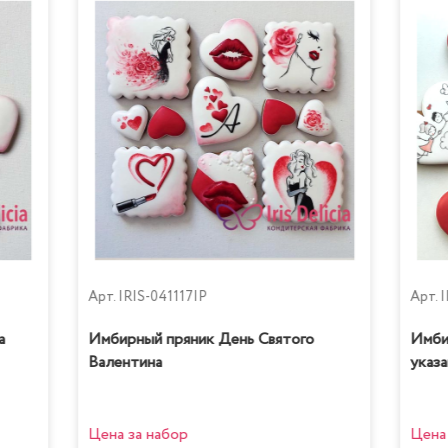
Арт.
IRIS-041117IP
Арт.
I
а
Имбирный пряник День Святого
Имби
Валентина
указа
Цена за набор
Цена 