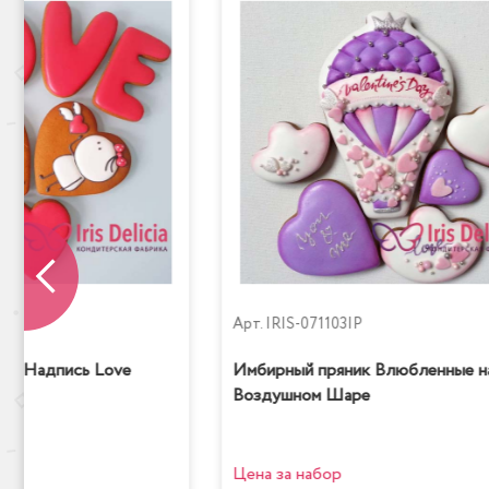
P
Арт.
IRIS-071103IP
ик Надпись Love
Имбирный пряник Влюбленные н
Воздушном Шаре
Цена за набор