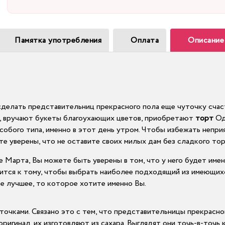
Памятка употребления
Оплата
Описание
делать представительниц прекрасного пола еще чуточку счас
х, вручают букеты благоухающих цветов, приобретают
торт
О
обого типа, именно в этот день утром. Чтобы избежать неприя
ете уверены, что не оставите своих милых дам без сладкого то
е Марта, Вы можете быть уверены в том, что у него будет име
дится к тому, чтобы выбрать наиболее подходящий из имеющихс
ое лучшее, то которое хотите именно Вы.
чками. Связано это с тем, что представительницы прекрасно
ригинал, их изготовляют из сахара. Выглядят они точь-в-точь 