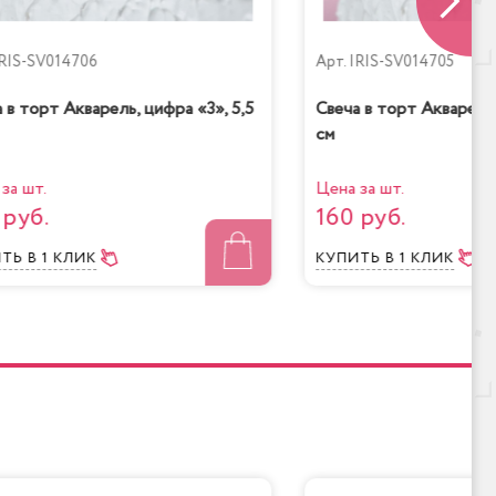
RIS-SV014706
Арт.
IRIS-SV014705
 в торт Акварель, цифра «3», 5,5
Свеча в торт Акварель,
см
за шт.
Цена за шт.
 руб.
160 руб.
ИТЬ
В 1 КЛИК
КУПИТЬ
В 1 КЛИК