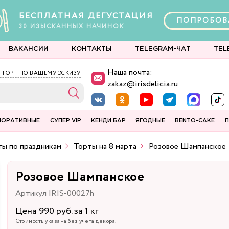
БЕСПЛАТНАЯ ДЕГУСТАЦИЯ
ПОПРОБОВ
30
ИЗЫСКАННЫХ
НАЧИНОК
ВАКАНСИИ
КОНТАКТЫ
TELEGRAM-ЧАТ
TEL
Наша почта:
 ТОРТ ПО ВАШЕМУ ЭСКИЗУ
zakaz@irisdelicia.ru
ПОРАТИВНЫЕ
СУПЕР VIP
КЕНДИ БАР
ЯГОДНЫЕ
BENTO-CAKE
П
ы по праздникам
Торты на 8 марта
Розовое Шампанское
Розовое Шампанское
Артикул IRIS-00027h
Цена 990 руб. за 1 кг
Стоимость указана без учета декора.