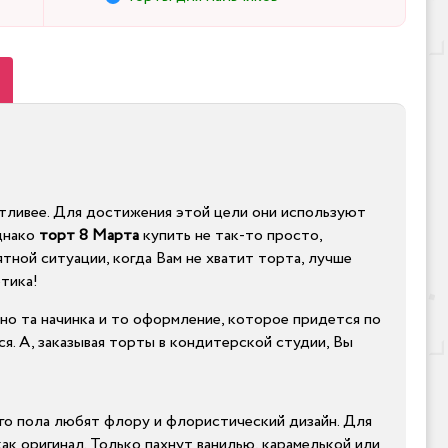
тливее. Для достижения этой цели они используют
днако
торт 8 Марта
купить не так-то просто,
тной ситуации, когда Вам не хватит торта, лучше
ртика!
нно та начинка и то оформление, которое придется по
я. А, заказывая торты в кондитерской студии, Вы
го пола любят флору и флористический дизайн. Для
как оригинал. Только пахнут ванилью, карамелькой или