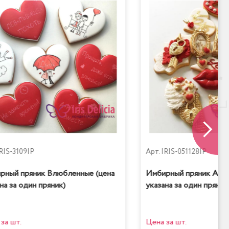
RIS-3109IP
Арт.
IRIS-051128IP
рный пряник Влюбленные (цена
Имбирный пряник Amor
на за один пряник)
указана за один пряник
за шт.
Цена за шт.