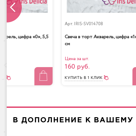
709
Арт.
IRIS-SV014708
варель, цифра «0», 5,5
Свеча в торт Акварель, цифра «1»
см
Мол
Радужная
Цена за шт.
160 руб.
ЛИК
КУПИТЬ
В 1 КЛИК
Чизкейк
Лимо
В ДОПОЛНЕНИЕ К ВАШЕМУ