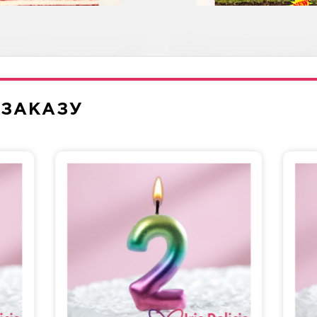
леон Классический
Диетическая с в
 ЗАКАЗУ
Три шоколада
Морковная
сташка-Малина
Рафаэлло