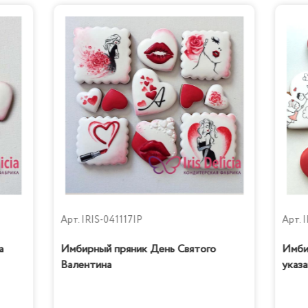
Тирамису
Бабл Гам
Арт.
IRIS-041117IP
Арт.
I
а
Имбирный пряник День Святого
Имби
Валентина
указа