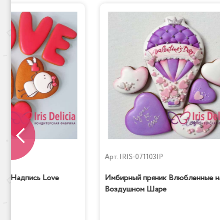
Сказка
P
Арт.
IRIS-071103IP
ик Надпись Love
Имбирный пряник Влюбленные н
Воздушном Шаре