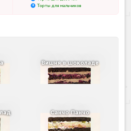
Торты для мальчиков
а
Вишня в шоколаде
лад
Санчо Панчо