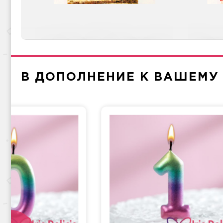
Груша-кофе-шоколад
Напо
В ДОПОЛНЕНИЕ К ВАШЕМУ
Крем и мед
Прага
Фи