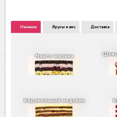
Начинки
Ярусы и вес
Доставка
Шоко
Манго-малина
Карамельный медовик
К