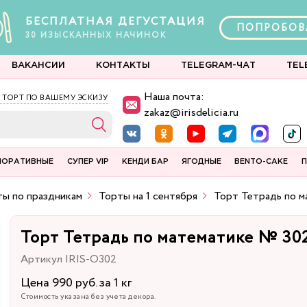
БЕСПЛАТНАЯ ДЕГУСТАЦИЯ
ПОПРОБОВ
30
ИЗЫСКАННЫХ
НАЧИНОК
ВАКАНСИИ
КОНТАКТЫ
TELEGRAM-ЧАТ
TEL
Наша почта:
 ТОРТ ПО ВАШЕМУ ЭСКИЗУ
zakaz@irisdelicia.ru
ПОРАТИВНЫЕ
СУПЕР VIP
КЕНДИ БАР
ЯГОДНЫЕ
BENTO-CAKE
П
ы по праздникам
Торты на 1 сентября
Торт Тетрадь по 
Торт Тетрадь по математике № 30
Артикул IRIS-O302
Цена 990 руб. за 1 кг
Стоимость указана без учета декора.