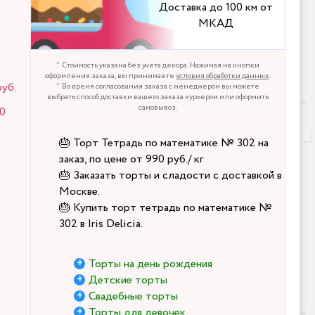
Доставка до 100 км от
МКАД
Стоимость указана без учета декора. Нажимая на кнопки
оформления заказа, вы принимаете
условия обработки данных
.
руб.
Во время согласования заказа с менеджером вы можете
выбрать способ доставки вашего заказа курьером или оформить
самовывоз.
60
🎂 Торт Тетрадь по математике № 302 на
заказ, по цене от 990 руб./ кг
🎂 Заказать торты и сладости с доставкой в
Москве.
🎂 Купить торт тетрадь по математике №
302 в Iris Delicia.
Торты на день рождения
Детские торты
Свадебные торты
Торты для девочек