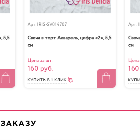
Арт.
IRIS-SV014707
Арт.
I
, 5,5
Свеча в торт Акварель, цифра «2», 5,5
Свеча
см
см
очная девочка с
Йогуртовый с ви
персиками
Цена за шт.
Цена 
160 руб.
160
КУПИТЬ
В 1 КЛИК
КУП
Жареный шокол
нно-Маковый Кейк
маракуйя
 ЗАКАЗУ