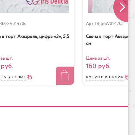
низкокалорийный
RIS-SV014706
Арт.
IRIS-SV014705
 в торт Акварель, цифра «3», 5,5
Свеча в торт Акварель,
см
шней
Банановый рай
за шт.
Цена за шт.
 руб.
160 руб.
ИТЬ
В 1 КЛИК
КУПИТЬ
В 1 КЛИК
ад-
Королевское безе