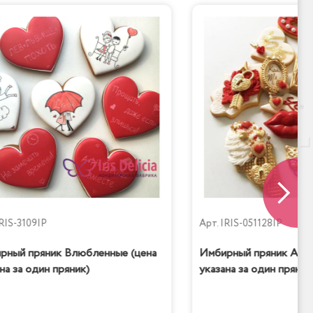
RIS-3109IP
Арт.
IRIS-051128IP
рный пряник Влюбленные (цена
Имбирный пряник Amor
на за один пряник)
указана за один пряник