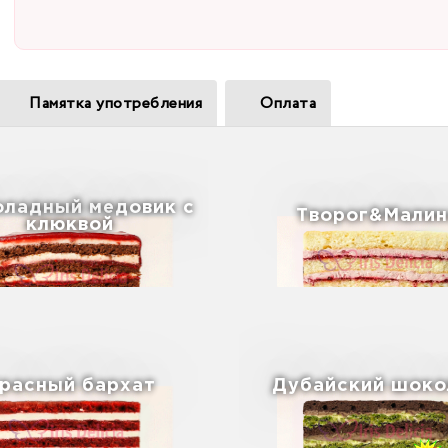
Памятка употребления
Оплата
ладный медовик с
Творог&Малин
клюквой
расный бархат
Дубайский шоко