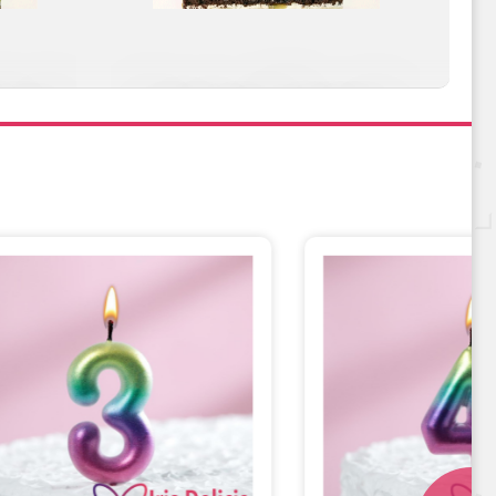
ишней
Карамель&Шоколад
Сливочно-фруктовая
Черничный