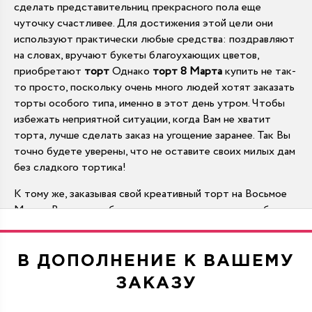
сделать представительниц прекрасного пола еще
чуточку счастливее. Для достижения этой цели они
используют практически любые средства: поздравляют
на словах, вручают букеты благоухающих цветов,
приобретают
торт
Однако
торт 8 Марта
купить не так-
то просто, поскольку очень много людей хотят заказать
торты особого типа, именно в этот день утром. Чтобы
избежать неприятной ситуации, когда Вам не хватит
торта, лучше сделать заказ на угощение заранее. Так Вы
точно будете уверены, что не оставите своих милых дам
без сладкого тортика!
К тому же, заказывая свой креативный торт на Восьмое
Марта, Вы можете быть уверены в том, что у него будет
именно та начинка и то оформление, которое придется
по вкусу Вашим девушкам. Покупка торта в магазине
сводится к тому, чтобы выбрать наиболее подходящий
В ДОПОЛНЕНИЕ К ВАШЕМУ
из имеющихся. А, заказывая торты в кондитерской
ЗАКАЗУ
студии, Вы знаете, что получите не лучшее из
имеющегося, а самое лучшее, то которое хотите именно